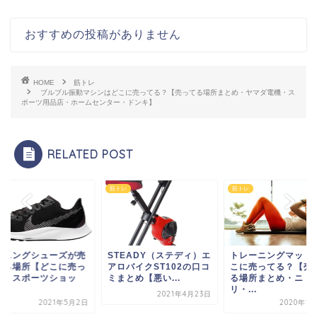
おすすめの投稿がありません
HOME
筋トレ
ブルブル振動マシンはどこに売ってる？【売ってる場所まとめ・ヤマダ電機・ス
ポーツ用品店・ホームセンター・ドンキ】
RELATED POST
レ
筋トレ
筋トレ
TEADY（ステディ）エ
トレーニングマットはど
ランニングシューズ
ロバイクST102の口コ
こに売ってる？【売って
ってる場所【どこに
とめ【悪い...
る場所まとめ・ニト
てる？スポーツショ
リ・...
プ...
2021年4月23日
2020年12月7日
2021年5