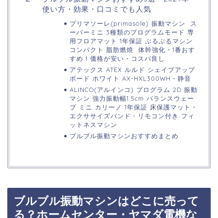
使い方・効果・口コミでも人気
プリマソーレ(primasole) 振動マシン ス
ーパーミニ 3種類のプログラムモード 専
用フロアマット 1年保証 ぶるぶるマシン
コンパクト 脂肪燃焼 体幹強化・1番おす
すめ！価格が安い・コスパ良し
アテックス ATEX ルルド シェイプアップ
ボード ホワイト AX-HXL300WH・静音
ALINCO(アルインコ) プログラム 2D 振動
マシン 強力振動幅1.5cm バランスウェー
ブ ミニ カリーノ 1年保証 床保護マット・
エクササイズバンド・リモコン付き フィ
ットネスマシン
ブルブル振動マシンおすすめまとめ
ブルブル振動マシンはどこに売って
る？ホームセンター・ヤマダ電機な