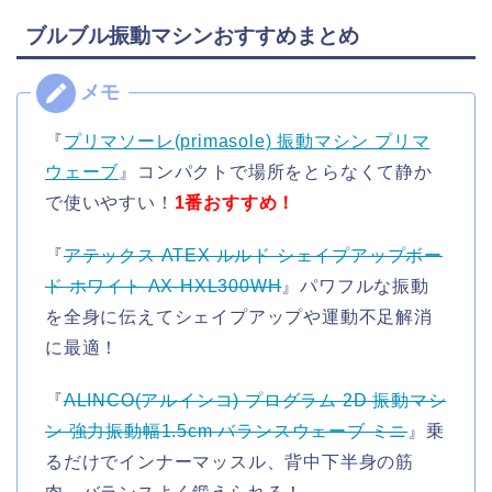
ブルブル振動マシンおすすめまとめ
『
プリマソーレ(primasole) 振動マシン プリマ
ウェーブ
』コンパクトで場所をとらなくて静か
で使いやすい！
1番おすすめ！
『
アテックス ATEX ルルド シェイプアップボー
ド ホワイト AX-HXL300WH
』パワフルな振動
を全身に伝えてシェイプアップや運動不足解消
に最適！
『
ALINCO(アルインコ) プログラム 2D 振動マシ
ン 強力振動幅1.5cm バランスウェーブ ミニ
』乗
るだけでインナーマッスル、背中下半身の筋