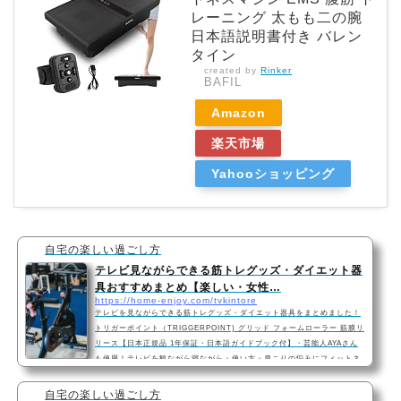
レーニング 太もも二の腕
日本語説明書付き バレン
タイン
created by
Rinker
BAFIL
Amazon
楽天市場
Yahooショッピング
自宅の楽しい過ごし方
テレビ見ながらできる筋トレグッズ・ダイエット器
具おすすめまとめ【楽しい・女性…
https://home-enjoy.com/tvkintore
テレビを見ながらできる筋トレグッズ・ダイエット器具をまとめました！
トリガーポイント（TRIGGERPOINT) グリッド フォームローラー 筋膜リ
リース【日本正規品 1年保証・日本語ガイドブック付】・芸能人AYAさん
も使用！テレビを観ながら寝ながら・使い方・肩こりの悩みにフィットネ
スモデルのAYAさんもテレビを観ながら使っているのが『【日本正規品 1
年保証】 トリガーポイント(TRIGGERPOINT) グリッド フォームローラ
自宅の楽しい過ごし方