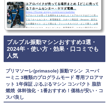
ー』です！・硬くなった筋肉や筋膜がほぐれることで、血行促進につなが
エアロバイクが売ってる場所まとめ【どこに売って
る！・柔軟性の向上など、身体の本来のパフォ…
る？ホームセンター・ヤマダ電機…
https://home-enjoy.com/exercisebike
エアロバイクが売ってる場所をまとめました！エアロバイクはどこに売っ
てる？ホームセンター・家電量販店・スポーツ用品店・Amazon・楽天な
どの通販サイト・どこで買える・フィットネスバイク・どこで買う・お洒
落エアロバイクは、ホームセンター・家電量販店・スポーツ用品店などに
売っています！Amazonや楽天のインターネット通販サイトでも買うこと
ができますね！おすすめエアロバイク・フィットネスバイク3選ALINCO
ブルブル振動マシンおすすめ3選・
(アルインコ) エアロマグネティック フィットネスバイク AF6200 見やす
い大型液晶メーター 心拍・体力測定付き 8段…
2024年・使い方・効果・口コミでも
人気
プリマソーレ(primasole) 振動マシン スーパ
ーミニ 3種類のプログラムモード 専用フロアマ
ット 1年保証 ぶるぶるマシン コンパクト 脂肪
燃焼 体幹強化・1番おすすめ！価格が安い・コ
スパ良し