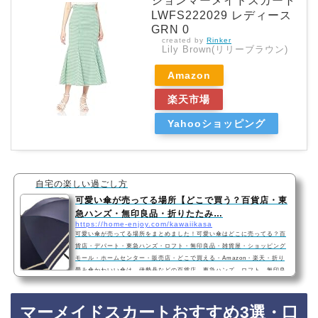
ションマーメイドスカート
LWFS222029 レディース
GRN 0
created by
Rinker
Lily Brown(リリーブラウン)
Amazon
楽天市場
Yahooショッピング
自宅の楽しい過ごし方
可愛い傘が売ってる場所【どこで買う？百貨店・東
急ハンズ・無印良品・折りたたみ…
https://home-enjoy.com/kawaiikasa
可愛い傘が売ってる場所をまとめました！可愛い傘はどこに売ってる？百
貨店・デパート・東急ハンズ・ロフト・無印良品・雑貨屋・ショッピング
モール・ホームセンター・販売店・どこで買える・Amazon・楽天・折り
畳み傘かわいい傘は、伊勢丹などの百貨店、東急ハンズ、ロフト、無印良
品、雑貨屋、ホームセンター、ショッピングモールなどに売っています！
Amazonや楽天でも、可愛くて人気の傘を手軽に買えておすすめです！か
マーメイドスカートおすすめ3選・口
わいい傘おすすめ3選・女性に人気・レディース・2021年最新 完全遮光 U