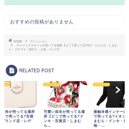
おすすめの投稿がありません
HOME
ファッション
マーメイドスカートが売ってる場所【どこで売ってる?GU・ユニクロ・しまむ
ら・プチプラ・流行り・人気・コーデ】
RELATED POST
ッション
ファッション
ファッション
愛い浴衣が売ってる場
接触冷感インナーはどこ
高級財布が売ってる
【どこで売ってる?ド
で売ってる?イオン・し
【どこで売ってる?
キ・百貨店・しまむ
まむら・ドンキ・長
店・ブランド店・レ
.
袖・...
ィ...