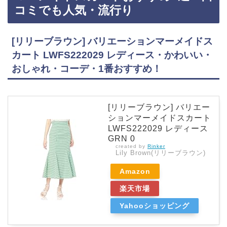
Vカット 99.9％以上 超撥水 耐風骨 日傘 …
コミでも人気・流行り
[リリーブラウン] バリエーションマーメイドス
カート LWFS222029 レディース・かわいい・
おしゃれ・コーデ・1番おすすめ！
[リリーブラウン] バリエー
ションマーメイドスカート
LWFS222029 レディース
GRN 0
created by
Rinker
Lily Brown(リリーブラウン)
Amazon
楽天市場
Yahooショッピング