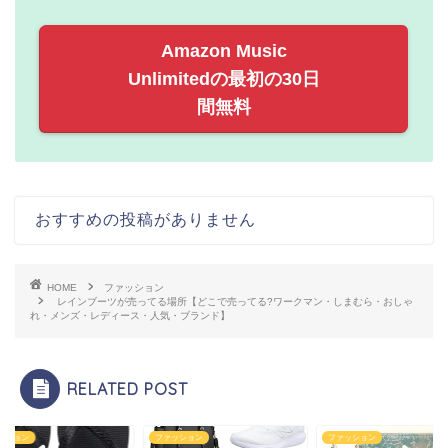
Amazon Music
Unlimitedの最初の30日
間無料
おすすめの投稿がありません
HOME
ファッション
レインブーツが売ってる場所【どこで売ってる?ワークマン・しまむら・おしゃ
れ・メンズ・レディース・人気・ブランド】
RELATED POST
ッション
ファッション
ファッション