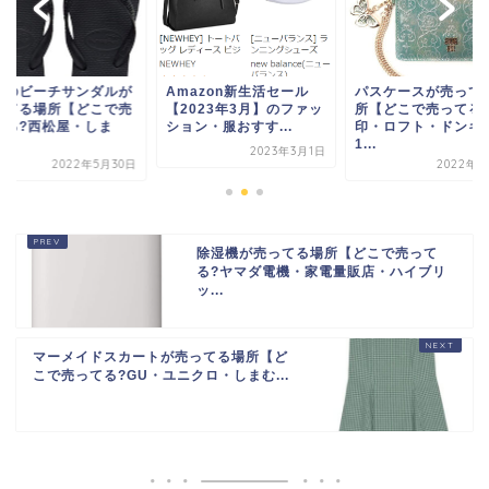
供のビーチサンダルが
Amazon新生活セール
パスケースが売って
ってる場所【どこで売
【2023年3月】のファッ
所【どこで売ってる
てる?西松屋・しま
ション・服おすす...
印・ロフト・ドンキ
.
1...
2023年3月1日
2022年5月30日
2022年5
除湿機が売ってる場所【どこで売って
る?ヤマダ電機・家電量販店・ハイブリ
ッ...
マーメイドスカートが売ってる場所【ど
こで売ってる?GU・ユニクロ・しまむ...