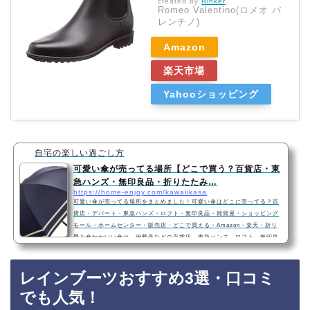
created by
Rinker
Romeo Valentino(ロメオ バ
レンチノ)
Amazon
楽天市場
Yahooショッピング
自宅の楽しい過ごし方
可愛い傘が売ってる場所【どこで買う？百貨店・東
急ハンズ・無印良品・折りたたみ…
https://home-enjoy.com/kawaiikasa
可愛い傘が売ってる場所をまとめました！可愛い傘はどこに売ってる？百
貨店・デパート・東急ハンズ・ロフト・無印良品・雑貨屋・ショッピング
モール・ホームセンター・販売店・どこで買える・Amazon・楽天・折り
畳み傘かわいい傘は、伊勢丹などの百貨店、東急ハンズ、ロフト、無印良
品、雑貨屋、ホームセンター、ショッピングモールなどに売っています！
Amazonや楽天でも、可愛くて人気の傘を手軽に買えておすすめです！か
レインブーツおすすめ3選・口コミ
わいい傘おすすめ3選・女性に人気・レディース・2021年最新 完全遮光 U
Vカット 99.9％以上 超撥水 耐風骨 日傘 …
でも人気！