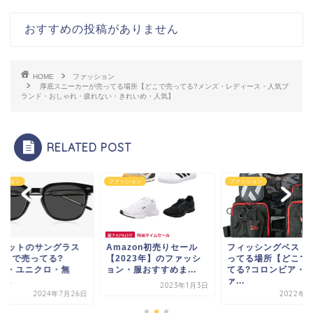
おすすめの投稿がありません
HOME
ファッション
厚底スニーカーが売ってる場所【どこで売ってる?メンズ・レディース・人気ブ
ランド・おしゃれ・疲れない・きれいめ・人気】
RELATED POST
ッション
ファッション
ファッション
Vカットのサングラス
Amazon初売りセール
フィッシングベスト
どこで売ってる?
【2023年】のファッシ
ってる場所【どこで
INS・ユニクロ・無
ョン・服おすすめま...
てる?コロンビア・
...
ァ...
2023年1月3日
2024年7月26日
2022年8