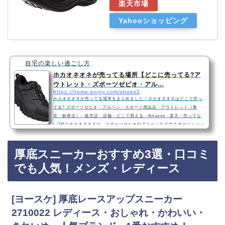
楽天市場
Yahooショッピング
自宅の楽しい過ごし方
ホカオネオネが売ってる場所【どこに売ってる?ア
ウトレット・ズポーツゼピオ・アル…
https://home-enjoy.com/shoes2
ホカオネオネが売ってる場所をまとめました！ホカオネオネはどこで売っ
てる? ズポーツゼピオ・アルペン・スポーツ用品店・アウトレット（東
京・銀座店）・販売店・店舗・どこで買える・Amazon・楽天・売ってな
い?登山ホカオネオネは、スポーツゼビオやアルペンなどのスポーツショッ
プ、アウトレットストア（銀座店）に売っています！店舗によっては売っ
てない店もあるので、Amazonや楽天でも人気のホカオネオネが手軽に買
厚底スニーカーおすすめ3選・口コミ
えておすすめです！ホカオネオネおすすめ3選・芸能人にも人気！口コミで
も評判！ 陸上/ランニング ランニングシュ…
でも人気！メンズ・レディース
[ヨースケ] 厚底レースアップスニーカー
2710022 レディース・おしゃれ・かわいい・