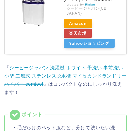
created by
Rinker
シービージャパン(CB
JAPAN)
Amazon
楽天市場
Yahooショッピング
『
シービージャパン 洗濯機 ホワイト 予洗い 事前洗い
小型 二層式 ステンレス脱水槽 マイセカンドランドリー
ハイパー comtool
』はコンパクトなのにしっかり洗え
ます！
・毛だらけのペット服など、分けて洗いたい洗