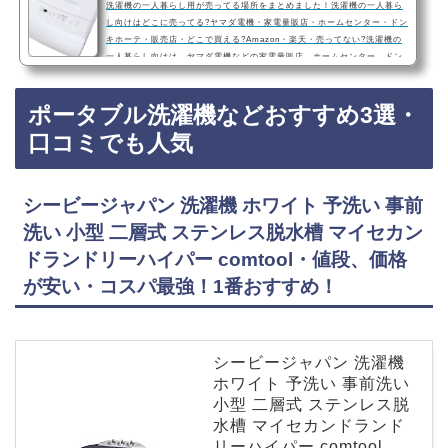
洗濯機の一人暮らし用が売ってる場所をまとめました！洗濯機の一人暮ら
し向けはどこに売ってる?ヤマダ電機・家電量販店・ホームセンター・ドン
キホーテ・販売店・どこで買える?Amazon・楽天・売ってない?洗濯機の
一人暮らし向けは、ヤマダ電機などの家電量販店、ホームセンター、ドン
キホーテに売っています！店舗によっては売ってない店もあるので、Ama
zonや楽天でも一人暮らし向け洗濯機がお得に買えておすすめです！洗濯
ポータブル洗濯機などおすすめ3選・
機の一人暮らし向けおすすめ3選・口コミでも人気！アイリスオーヤマ 縦
型洗濯機 6.0kg IAW-T604E-W ホワイト・…
口コミでも人気
シービージャパン 洗濯機 ホワイト 予洗い 事前
洗い 小型 二層式 ステンレス脱水槽 マイセカン
ドランドリーハイパー comtool・値段、価格
が安い・コスパ最強！1番おすすめ！
シービージャパン 洗濯機
ホワイト 予洗い 事前洗い
小型 二層式 ステンレス脱
水槽 マイセカンドランド
リーハイパー comtool