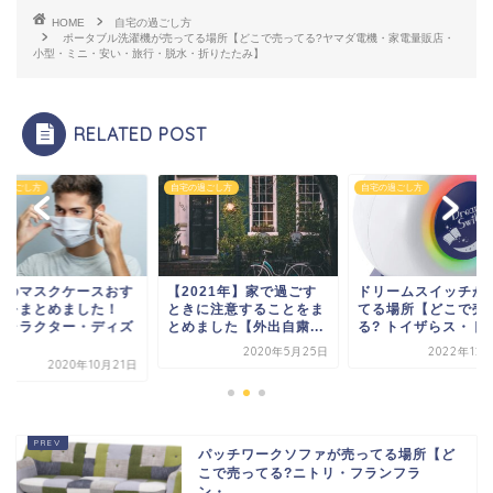
HOME
自宅の過ごし方
ポータブル洗濯機が売ってる場所【どこで売ってる?ヤマダ電機・家電量販店・
小型・ミニ・安い・旅行・脱水・折りたたみ】
RELATED POST
自宅の過ごし方
自宅の過ごし方
自宅の過ごし方
【2021年】家で過ごす
ドリームスイッチが売っ
人気のマスクケー
ときに注意することをま
てる場所【どこで売って
すめをまとめまし
とめました【外出自粛...
る? トイザらス・ドリ...
【キャラクター・
ニ...
2020年5月25日
2022年12月18日
2020年
パッチワークソファが売ってる場所【ど
こで売ってる?ニトリ・フランフラ
ン・...