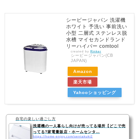
シービージャパン 洗濯機
ホワイト 予洗い 事前洗い
小型 二層式 ステンレス脱
水槽 マイセカンドランド
リーハイパー comtool
created by
Rinker
シービージャパン(CB
JAPAN)
Amazon
楽天市場
Yahooショッピング
自宅の楽しい過ごし方
洗濯機の一人暮らし向けが売ってる場所【どこで売
ってる?家電量販店・ホームセンタ…
https://home-enjoy.com/sentakuki2