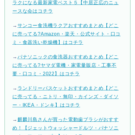
ラクになる最新家電ベスト５【中居正広のニュ
ースな会はコチラ
→
サンコー食洗機ラクアおすすめまとめ【どこ
に売ってる?Amazon・楽天・公式サイト・口コ
ミ・食器洗い乾燥機】はコチラ
→
パナソニックの食洗器おすすめまとめ【どこ
に売ってる?ヤマダ電機・家電量販店・工事不
要・口コミ・2022】はコチラ
→
ランドリーバスケットおすすめまとめ【どこ
に売ってる・ニトリ・無印・カインズ・ダイソ
ー・IKEA・ドンキ】はコチラ
→
麒麟川島さんが買った電動歯ブラシがおすす
め！【ジェットウォッシャードルツ・パナソニ