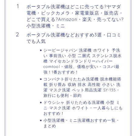
ポータブル洗濯機はどこに売ってる?ヤマダ
電機・ビックカメラ・家電量販店・販売店・
どこで買える?Amazon・楽天・売ってない?
小型洗濯機・ミニ
ポータブル洗濯機などおすすめ3選・口コミ
でも人気
シービージャパン 洗濯機 ホワイト 予洗
い 事前洗い 小型 二層式 ステンレス脱水
槽 マイセカンドランドリーハイパー
comtool・値段、価格が安い・コスパ最
強！1番おすすめ！
コンパクト折りたたみ洗濯機 脱水機能搭
載 折り畳み 収納 排水 高性能 小さい 洗
濯 マスク洗濯 ペット用品洗濯 SY-135・
旅行にも便利・節約
ドウシシャ 折りたためる洗濯機 小型 ミ
ニ マスク洗濯 ホワイト・一人暮らしにも
おすすめ！
小型洗濯機・ミニ洗濯機おすすめ一覧・
まとめ