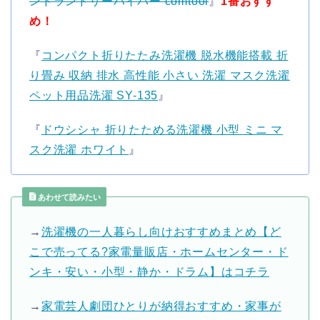
ンドランドリーハイパー comtool
』
1番おすす
め！
『
コンパクト折りたたみ洗濯機 脱水機能搭載 折
り畳み 収納 排水 高性能 小さい 洗濯 マスク洗濯
ペット用品洗濯 SY-135
』
『
ドウシシャ 折りたためる洗濯機 小型 ミニ マ
スク洗濯 ホワイト
』
あわせて読みたい
→
洗濯機の一人暮らし向けおすすめまとめ【ど
こで売ってる?家電量販店・ホームセンター・ド
ンキ・安い・小型・静か・ドラム】はコチラ
→
家電芸人劇団ひとりが納得おすすめ・家事が