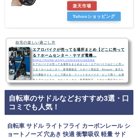
楽天市場
Yahooショッピング
自宅の楽しい過ごし方
エアロバイクが売ってる場所まとめ【どこに売って
る？ホームセンター・ヤマダ電機…
https://home-enjoy.com/exercisebike
エアロバイクが売ってる場所をまとめました！エアロバイクはどこに売っ
てる？ホームセンター・家電量販店・スポーツ用品店・Amazon・楽天な
どの通販サイト・どこで買える・フィットネスバイク・どこで買う・お洒
落エアロバイクは、ホームセンター・家電量販店・スポーツ用品店などに
売っています！Amazonや楽天のインターネット通販サイトでも買うこと
ができますね！おすすめエアロバイク・フィットネスバイク3選ALINCO
自転車のサドルなどおすすめ3選・口
(アルインコ) エアロマグネティック フィットネスバイク AF6200 見やす
い大型液晶メーター 心拍・体力測定付き 8段…
コミでも人気！
自転車 サドル ライトフライ カーボンレール シ
ョートノーズ 穴あき 快適 衝撃吸収 軽量 サド