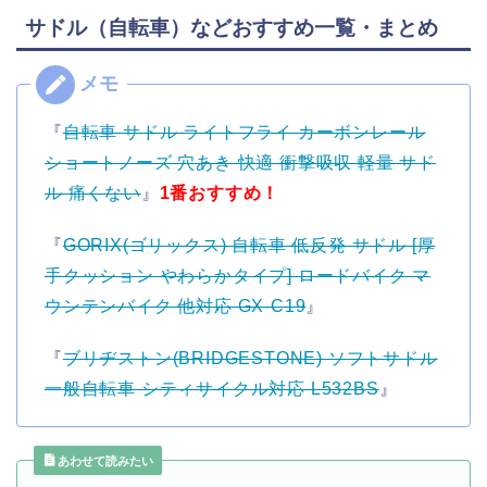
サドル（自転車）などおすすめ一覧・まとめ
『
自転車 サドル ライトフライ カーボンレール
ショートノーズ 穴あき 快適 衝撃吸収 軽量 サド
ル 痛くない
』
1番おすすめ！
『
GORIX(ゴリックス) 自転車 低反発 サドル [厚
手クッション やわらかタイプ] ロードバイク マ
ウンテンバイク 他対応 GX-C19
』
『
ブリヂストン(BRIDGESTONE) ソフトサドル
一般自転車 シティサイクル対応 L532BS
』
あわせて読みたい