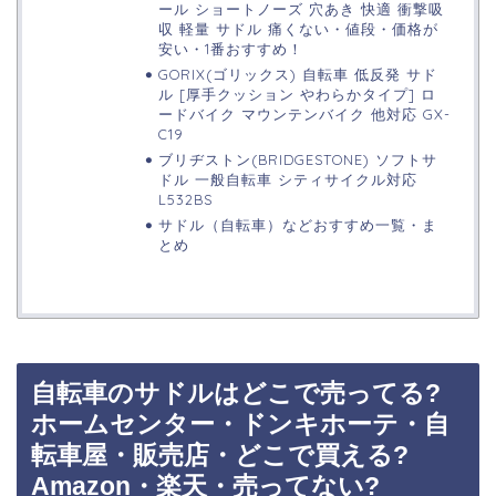
ール ショートノーズ 穴あき 快適 衝撃吸
収 軽量 サドル 痛くない・値段・価格が
安い・1番おすすめ！
GORIX(ゴリックス) 自転車 低反発 サド
ル [厚手クッション やわらかタイプ] ロ
ードバイク マウンテンバイク 他対応 GX-
C19
ブリヂストン(BRIDGESTONE) ソフトサ
ドル 一般自転車 シティサイクル対応
L532BS
サドル（自転車）などおすすめ一覧・ま
とめ
自転車のサドルはどこで売ってる?
ホームセンター・ドンキホーテ・自
転車屋・販売店・どこで買える?
Amazon・楽天・売ってない?