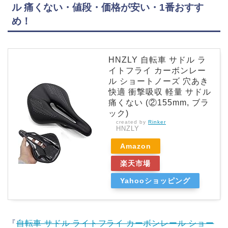
ル 痛くない・値段・価格が安い・1番おすす
め！
HNZLY 自転車 サドル ラ
イトフライ カーボンレー
ル ショートノーズ 穴あき
快適 衝撃吸収 軽量 サドル
痛くない (②155mm, ブラ
ック)
created by
Rinker
HNZLY
Amazon
楽天市場
Yahooショッピング
『
自転車 サドル ライトフライ カーボンレール ショー