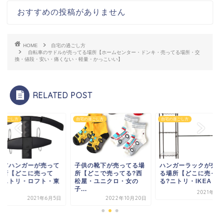
おすすめの投稿がありません
HOME
自宅の過ごし方
自転車のサドルが売ってる場所【ホームセンター・ドンキ・売ってる場所・交
換・値段・安い・痛くない・軽量・かっこいい】
RELATED POST
の過ごし方
自宅の過ごし方
自宅の過ごし方
ェアハンガーが売って
子供の靴下が売ってる場
ハンガーラックが売
場所【どこに売って
所【どこで売ってる?西
る場所【どこに売っ
？ニトリ・ロフト・東
松屋・ユニクロ・女の
る?ニトリ・IKEA・無
.
子...
2021年7
2021年6月5日
2022年10月20日