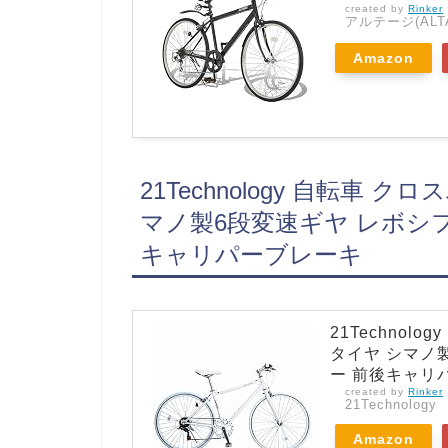
created by
Rinker
アルテージ(ALT
Amazon
21Technology 自転車 クロ
マノ製6段変速ギヤ レボシ
キャリパーブレーキ
21Technolo
タイヤ シマノ
ー 前後キャリ
created by
Rinker
21Technology
Amazon