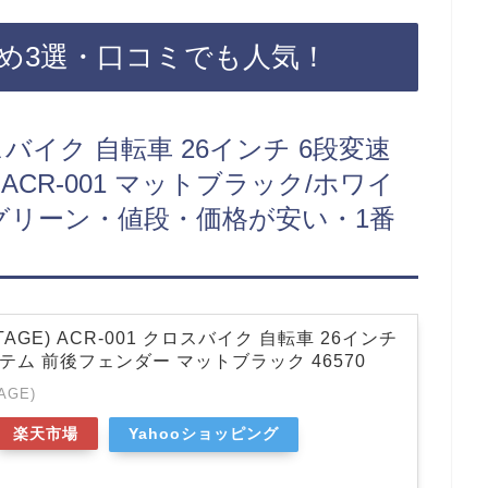
すすめです！自転車のサドルなど
転車 サドル ライトフライ カー
め3選・口コミでも人気！
 快適 衝撃吸収 軽量 サドル 痛く
スバイク 自転車 26インチ 6段変速
CR-001 マットブラック/ホワイ
/グリーン・値段・価格が安い・1番
AGE) ACR-001 クロスバイク 自転車 26インチ
テム 前後フェンダー マットブラック 46570
AGE)
楽天市場
Yahooショッピング