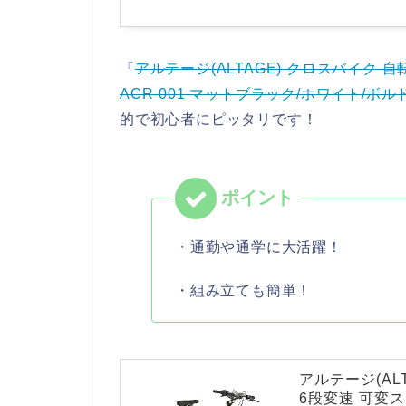
『
アルテージ(ALTAGE) クロスバイク 
ACR-001 マットブラック/ホワイト/ボ
的で初心者にピッタリです！
・通勤や通学に大活躍！
・組み立ても簡単！
アルテージ(ALT
6段変速 可変ス