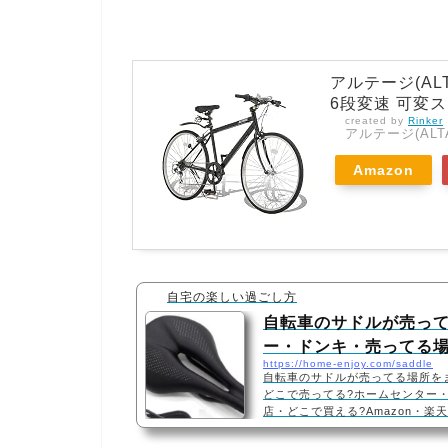
アルテージ(ALT
6段変速 可変ス
created by
Rinker
アルテージ(ALT
Amazon
自宅の楽しい過ごし方
自転車のサドルが売っ
ー・ドンキ・売ってる
https://home-enjoy.com/saddle
自転車のサドルが売ってる場所を
どこで売ってる?ホームセンター
店・どこで買える?Amazon・楽
は、ホームセンター、ドンキホー
す！店舗によっては売ってない店も