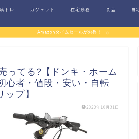
筋トレ
ガジェット
在宅勤務
食品
自
Amazonタイムセールがお得！
売ってる?【ドンキ・ホーム
初心者・値段・安い・自転
リップ】
2023年10月31日