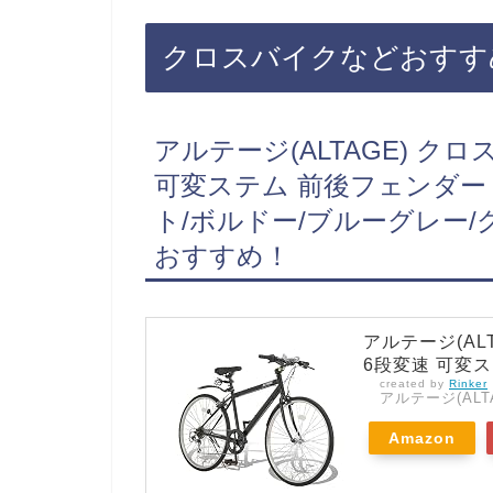
自転車のサドルがお得に買えてお
おすすめ3選・口コミでも人気！自
クロスバイクなどおすす
ボンレール ショートノーズ 穴あき
ない・値段・価格が安い…
アルテージ(ALTAGE) クロ
可変ステム 前後フェンダー A
ト/ボルドー/ブルーグレー
おすすめ！
アルテージ(ALT
6段変速 可変ス
created by
Rinker
アルテージ(ALT
Amazon