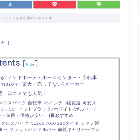
モーションを含む場合があります
した！
tents
[
]
hide
る?ドンキホーテ・ホームセンター・自転車
mazon・楽天・売ってない?メーカー
選・口コミでも人気！
) クロスバイク 自転車 26インチ 6段変速 可変ス
CR-001 マットブラック/ホワイト/ボルドー/
ン・値段・価格が安い・1番おすすめ！
転車 クロスバイク CL266 700x28cタイヤ シマノ製
ター フラットハンドルバー 前後キャリパーブレ