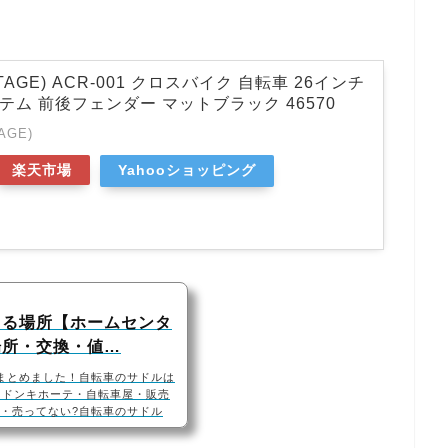
AGE) ACR-001 クロスバイク 自転車 26インチ
テム 前後フェンダー マットブラック 46570
AGE)
楽天市場
Yahooショッピング
てる場所【ホームセンタ
場所・交換・値…
まとめました！自転車のサドルは
・ドンキホーテ・自転車屋・販売
天・売ってない?自転車のサドル
テ、自転車屋などに売っていま
あるので、Amazonや楽天でも