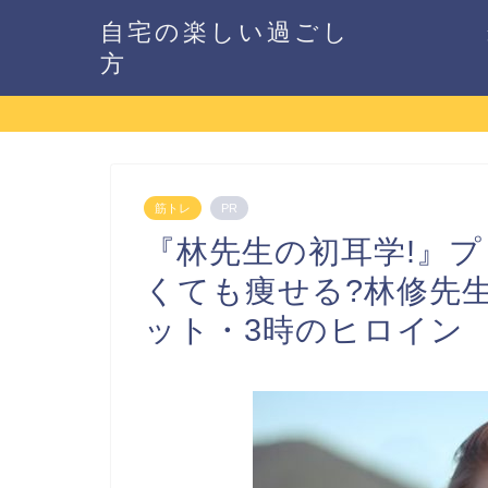
自宅の楽しい過ごし
方
筋トレ
PR
『林先生の初耳学!』
くても痩せる?林修先
ット・3時のヒロイン