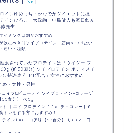
[
]
hide
ロインゆめっち・かなでがダイエットに挑
テインひろこ・大政絢、中島健人も毎日飲ん
林修先生
タイミングは朝がおすすめ
が飲むべきはソイプロテイン！筋肉をつけたい
・違い・種類
推薦されていたプロテインは『ウイダー プ
60g (約30回分) ソイプロテイン ボディメイ
ンC 特許成分EMR配合』女性におすすめ
とめ・女性・男性
) シェイプ&ビューティ ソイプロテイン+コラーゲ
50食分】 700g
ンバット ホエイ プロテイン 2.2kg チョコレートミ
筋トレをする方におすすめ！
テイン100 ココア味【50食分】 1,050g・口コ
！