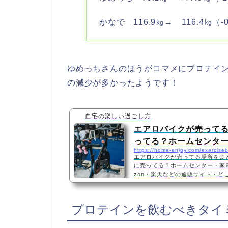
かなで 116.9㎏→ 116.4㎏（-
ゆめっちさんのほうがコマメにプロテイ
の減少が多かったようです！
自宅の楽しい過ごし方
エアロバイクが売って
ってる？ホームセンタ
https://home-enjoy.com/exerciseb
エアロバイクが売ってる場所をま
に売ってる？ホームセンター・家
zon・楽天などの通販サイト・ど
ク・どこで買う・お洒落エアロバ
販店・スポーツ用品店などに売って
ターネット通販サイトでも買うこ
プロテインを飲むべきタイ
バイク・フィットネスバイク3選AL
ネティック フィットネスバイク A
ー 心拍・体力測定付き 8段…