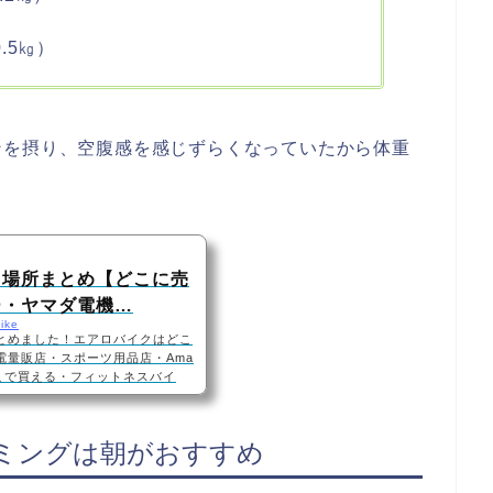
0.5㎏）
ンを摂り、空腹感を感じずらくなっていたから体重
る場所まとめ【どこに売
ー・ヤマダ電機…
ike
とめました！エアロバイクはどこ
電量販店・スポーツ用品店・Ama
こで買える・フィットネスバイ
イクは、ホームセンター・家電量
います！Amazonや楽天のイン
とができますね！おすすめエアロ
ミングは朝がおすすめ
INCO(アルインコ) エアロマグ
F6200 見やすい大型液晶メータ