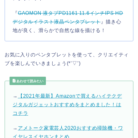
『
GAOMON 液タブPD1161 11.6インチIPS HD
デジタルイラスト液晶ペンタブレット
』描き心
地が良く、滑らかで自然な線を描ける！
お気に入りのペンタブレットを使って、クリエイティ
ブを楽しんでいきましょう(*’▽’)
あわせて読みたい
→
【2021年最新】Amazonで買えるハイテクデ
ジタルガジェットおすすめをまとめました！は
コチラ
→
アメトーク家電芸人2020おすすめ掃除機・ワ
イヤレスイヤホンまとめ