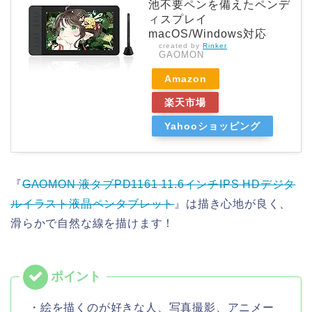
池不要ペンを備えたペンデ
ィスプレイ
macOS/Windows対応
created by
Rinker
GAOMON
Amazon
楽天市場
Yahooショッピング
『
GAOMON 液タブPD1161 11.6インチIPS HDデジタ
ルイラスト液晶ペンタブレット
』は描き心地が良く、
滑らかで自然な線を描けます！
・絵を描くのが好きな人、写真撮影、アニメー