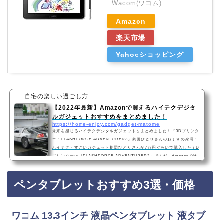
Wacom(ワコム)
Amazon
楽天市場
Yahooショッピング
自宅の楽しい過ごし方
【2022年最新】Amazonで買えるハイテクデジタ
ルガジェットおすすめをまとめました！
https://home-enjoy.com/gadget-matome
未来を感じるハイテクデジタルガジェットをまとめました！『3Dプリンタ
ー・FLASHFORGE ADVENTURER3』劇団ひとりさんのおすすめ家電・
ハイテク・すごいガジェット劇団ひとりさんが7万円ぐらいで購入した３D
プリンターは『FLASHFORGE ADVENTURER3』ですが、Amazonでは
残念売り切れでしたね！劇団ひとりさんは、自分のフィギュアを作ったり
絵本のキャラデザインを模型にしたりと活用していました！（ADVENTU
ペンタブレットおすすめ3選・価格
RER3ではないですが、同じFLASHFORGEの３Dプリンターは『FLASHF
ORGE 3Dプリンター Finder』コチラ）→劇団ひとりさんのおすすめ家
電…
ワコム 13.3インチ 液晶ペンタブレット 液タブ