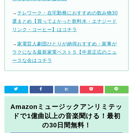
→
テレワーク・在宅勤務におすすめの飲み物30
選まとめ【買ってよかった飲料水・エナジード
リンク・コーヒー】はコチラ
→
家電芸人劇団ひとりが納得おすすめ・家事が
ラクになる最新家電ベスト５【中居正広のニュ
ースな会はコチラ
Amazonミュージックアンリミテッ
ドで1億曲以上の音楽聞ける！最初
の30日間無料！