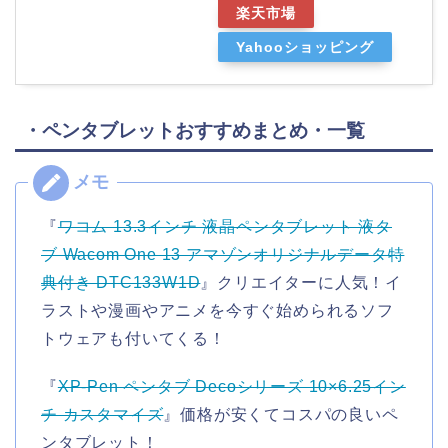
楽天市場
Yahooショッピング
・ペンタブレットおすすめまとめ・一覧
『
ワコム 13.3インチ 液晶ペンタブレット 液タ
ブ Wacom One 13 アマゾンオリジナルデータ特
典付き DTC133W1D
』クリエイターに人気！イ
ラストや漫画やアニメを今すぐ始められるソフ
トウェアも付いてくる！
『
XP-Pen ペンタブ Decoシリーズ 10×6.25イン
チ カスタマイズ
』価格が安くてコスパの良いペ
ンタブレット！