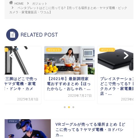
HOME
ガジェット
ペンタブレットはどこに売ってる?【売ってる場所まとめ・ヤマダ電機・ビック
カメラ・家電量販店・ワコム】
RELATED POST
ェット
ガジェット
ガジェット
2021年】最新調理家
プレイステーション4は
ビデオ三脚はどこで
おすすめまとめ【ほっ
どこで売ってる?【ビッ
てる?ヤマダ電機・
からし・おしゃれ・...
クカメラ・家電量販
量販店・ドンキ・カ
店・...
ラ...
2020年7月27日
2023年6月22日
2025年
VRゴーグルが売ってる場所まとめ【ど
こに売ってる？ヤマダ電機・ヨドバシ
カ...