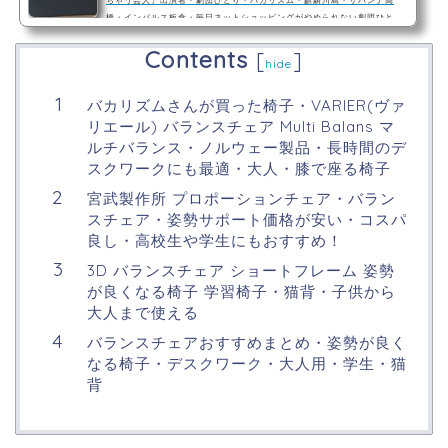
ちゃう芸人』出演者・劇団ひとり・バカリズム・麒麟川島・サバンナ高
橋・インパルス板倉・毎日ネットショッピングがやめられない劇団ひと
り・バカリズム・麒麟川島・サバンナ高橋・インパルス板倉劇団ひとりさ
Contents
んおすすめ・能力アップ商品とは・『マッスルトレーナーオリジナル メン
[
]
hide
ズ ブラック 片足1.4kg 』劇団ひとりさんがおすすめする能力アップ商品と
は……『マッスルトレーナーオリジナル …
バカリズムさんが買った椅子・VARIER(ヴァ
リエール) バランスチェア Multi Balans マ
ルチバランス・ノルウェー製品・長時間のデ
スクワークにも最適・大人・膝で座る椅子
宮武製作所 プロポーションチェア・バラン
スチェア・姿勢サポート価格が安い・コスパ
良し・高校生や学生にもおすすめ！
3D バランスチェア ショートフレーム 姿勢
が良くなる椅子 学習椅子・猫背・子供から
大人まで使える
バランスチェアおすすめまとめ・姿勢が良く
なる椅子・デスクワーク・大人用・学生・猫
背