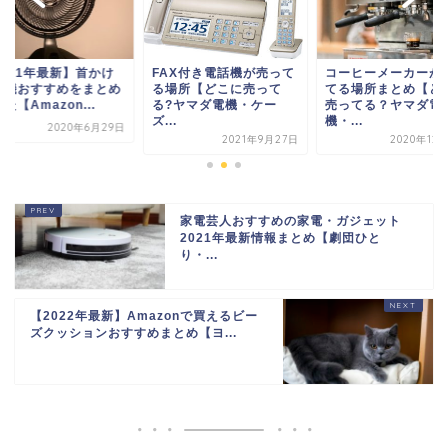
AX付き電話機が売って
コーヒーメーカーが売っ
【2021年最新】首
場所【どこに売って
てる場所まとめ【どこに
扇風機おすすめを
?ヤマダ電機・ケー
売ってる？ヤマダ電
ました【Amazon..
..
機・...
2020年
2021年9月27日
2020年12月16日
家電芸人おすすめの家電・ガジェット
2021年最新情報まとめ【劇団ひと
り・...
【2022年最新】Amazonで買えるビー
ズクッションおすすめまとめ【ヨ...