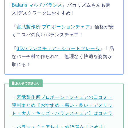
Balans マルチバランス
』バカリズムさんも購
入!デスクワークにおすすめ！
『
宮武製作所 プロポーションチェア
』価格が安
くコスパの良いバランスチェア！
『
3Dバランスチェア・ショートフレーム
』上品
なバーチ材で作られて、無理なく快適な姿勢が
取れる！
あわせて読みたい
→
宮武製作所プロポーションチェアの口コミ・
評判まとめ【おすすめ・悪い・良い・デメリッ
ト・大人・キッズ・バランスチェア】はコチラ
→
バランスチェアおすすめ15選をまとめまし