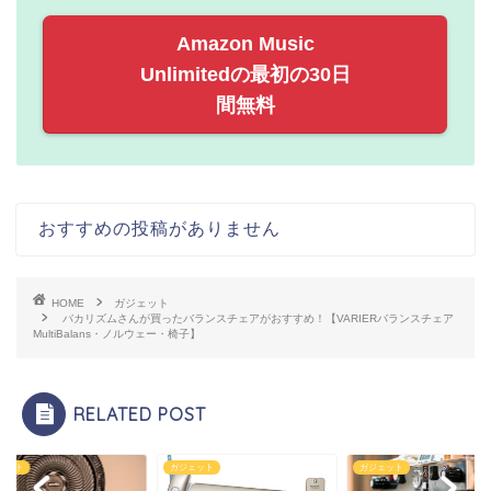
Amazon Music
Unlimitedの最初の30日
間無料
おすすめの投稿がありません
HOME
ガジェット
バカリズムさんが買ったバランスチェアがおすすめ！【VARIERバランスチェア
MultiBalans・ノルウェー・椅子】
RELATED POST
ジェット
ガジェット
ガジェット