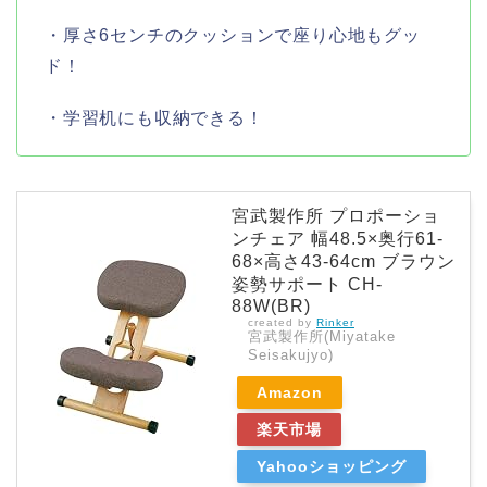
・厚さ6センチのクッションで座り心地もグッ
ド！
・学習机にも収納できる！
宮武製作所 プロポーショ
ンチェア 幅48.5×奥行61-
68×高さ43-64cm ブラウン
姿勢サポート CH-
88W(BR)
created by
Rinker
宮武製作所(Miyatake
Seisakujyo)
Amazon
楽天市場
Yahooショッピング