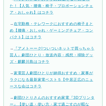
た！【人気・腰痛・椅子・プロポーションチェ
ア・おしゃれ】はコチラ
→
在宅勤務・テレワークにおすすめの椅子まと
め【腰痛・おしゃれ・ゲーミングチェア・コン
パクト】はコチラ
→
『アメトーーク!ついついネットで買っちゃう
芸人』劇団ひとり・放送内容・感想・掃除グッ
ズ・麒麟川島はコチラ
→
家電芸人劇団ひとりが納得おすすめ・家事が
ラクになる最新家電ベスト５【中居正広のニュ
ースな会はコチラ
→
劇団ひとりさんのおすすめ家電『3Dプリンタ
ー』【使い道・使い方・家で過ごすのが暇な