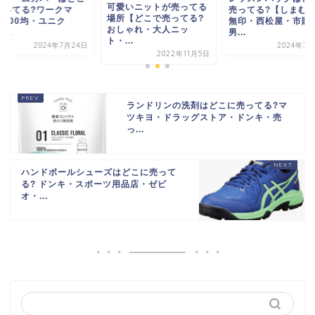
可愛いニットが売ってる
売ってる?【しまむら・
で売ってる?ワ
場所【どこで売ってる?
無印・西松屋・市販・
ン・100均・ユ
おしゃれ・大人ニッ
男...
ロ・...
ト・...
2024年3月25日
202
2022年11月5日
ランドリンの洗剤はどこに売ってる?マ
ツキヨ・ドラッグストア・ドンキ・売
っ...
ハンドボールシューズはどこに売って
る? ドンキ・スポーツ用品店・ゼビ
オ・...