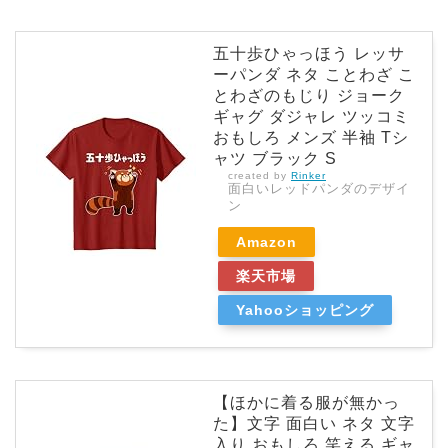
五十歩ひゃっほう レッサ
ーパンダ ネタ ことわざ こ
とわざのもじり ジョーク
ギャグ ダジャレ ツッコミ
おもしろ メンズ 半袖 Tシ
ャツ ブラック S
created by
Rinker
面白いレッドパンダのデザイ
ン
Amazon
楽天市場
Yahooショッピング
【ほかに着る服が無かっ
た】文字 面白い ネタ 文字
入り おもしろ 笑える ギャ