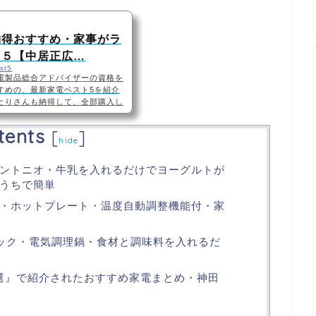
納得おすすめ・家事がラ
ト５【中居正広…
st5
電製品総合アドバイザーの資格を
すめの、最新家電ベスト5を紹介
とりさんも納得して、全部購入し
Amazonで買えるハイテクデジタ
した！はコチラ5位：アイロン台
tents
[
]
る。パナソニック衣類スチーマー
hide
『衣類スチーマー スチームアイロ
ハンガーにかけた服をそのまま手
ントニオ・牛乳を入れるだけでヨーグルトが
うちで簡単
・ホットプレート・温度自動調整機能付・家
クック・電気調理鍋・食材と調味料を入れるだ
作選』で紹介されたおすすめ家電まとめ・神田