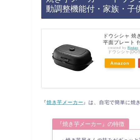
動調整機能付・家族・子
ドウシシャ 焼
平面プレート 付き
created by
Rinker
ドウシシャ(DOS
Amazon
『
焼き芋メーカー
』は、自宅で簡単に焼
『焼き芋メーカー』の特徴