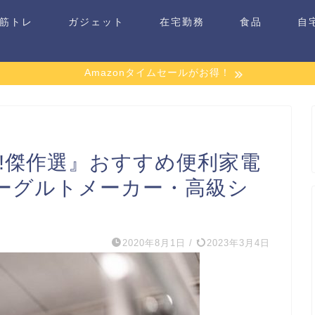
筋トレ
ガジェット
在宅勤務
食品
自
Amazonタイムセールがお得！
!傑作選』おすすめ便利家電
ーグルトメーカー・高級シ
2020年8月1日
/
2023年3月4日