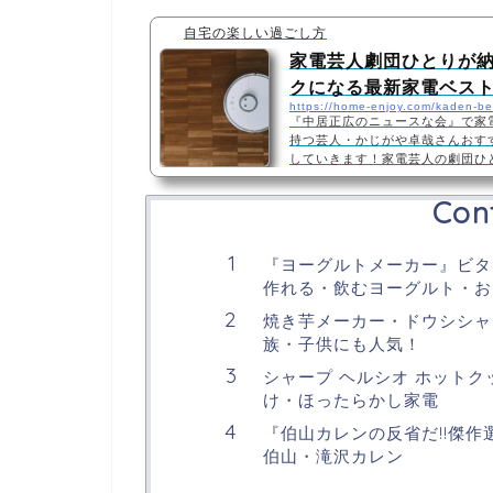
自宅の楽しい過ごし方
家電芸人劇団ひとりが
クになる最新家電ベス
https://home-enjoy.com/kaden-be
『中居正広のニュースな会』で家
持つ芸人・かじがや卓哉さんおす
していきます！家電芸人の劇団ひ
ていました！ →【2021年最新】
ルガジェットおすすめをまとめま
Con
いらずで手軽に洋服のシワが取れ
NI-FS760・スチームアイロン
ン』はアイロン台が必要なくて、
『ヨーグルトメーカー』ビタ
軽にシワを伸ばすこと…
作れる・飲むヨーグルト・お
焼き芋メーカー・ドウシシャ
族・子供にも人気！
シャープ ヘルシオ ホット
け・ほったらかし家電
『伯山カレンの反省だ!!傑
伯山・滝沢カレン