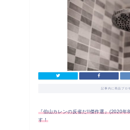
記事内に商品プロ
『伯山カレンの反省だ!!傑作選』(202
す！