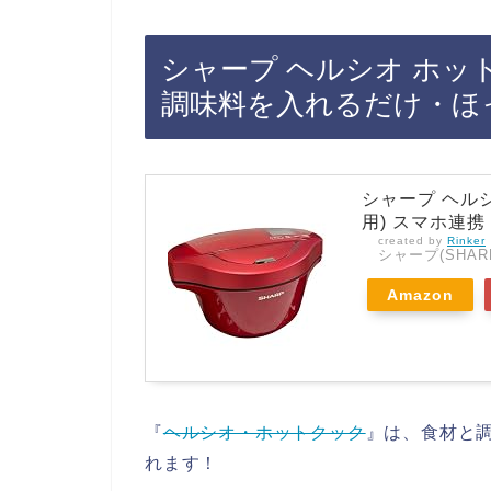
シャープ ヘルシオ ホッ
調味料を入れるだけ・ほ
シャープ ヘルシオ
用) スマホ連携 
created by
Rinker
シャープ(SHAR
Amazon
『
ヘルシオ・ホットクック
』は、食材と
れます！