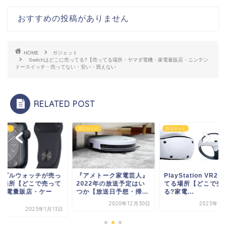
おすすめの投稿がありません
HOME
ガジェット
Switchはどこに売ってる?【売ってる場所・ヤマダ電機・家電量販店・ニンテン
ドースイッチ・売ってない・安い・買えない
RELATED POST
ェット
ガジェット
ガジェット
ップルウォッチが売っ
『アメトーク家電芸人』
PlayStation VR2
る場所【どこで売って
2022年の放送予定はい
てる場所【どこで売
?家電量販店・ケー
つか【放送日予想・掃...
る?家電...
.
2020年12月30日
2023年1
2023年1月13日