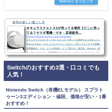
Yahooショッピング
自宅の楽しい過ごし方
オキュラスクエトス2が売ってる場所【どこに売っ
てる？ヤマダ電機・ゲオ・店頭販売…
https://home-enjoy.com/vrgame2
オキュラスクエスト2（メタクエスト2）が売ってる場所をまとめました！
Oculus Quest （オキュラスクエスト）2はどこで売ってる？ヤマダ電機・
家電量販店・ゲオ・ゲーム用品店・どこで買える・販売店・Amazon・楽
天・Meta Quest 2・店頭販売Oculus Quest （オキュラスクエスト）2は
ヤマダ電機などの家電洋販店や、ゲオなどのゲームショップに売っていま
す！店舗によっては売ってない店もあるので、Amazonや楽天などネット
Switchのおすすめ3選・口コミでも
サイトで買うのも確実でおすすめです！ オキュラスクエスト2などVRゲー
ムおすすめ3選・口コミでも人気・メタクエス…
人気！
Nintendo Switch（有機ELモデル） スプラト
ゥーン3エディション・値段、価格が安い・1番
おすすめ！