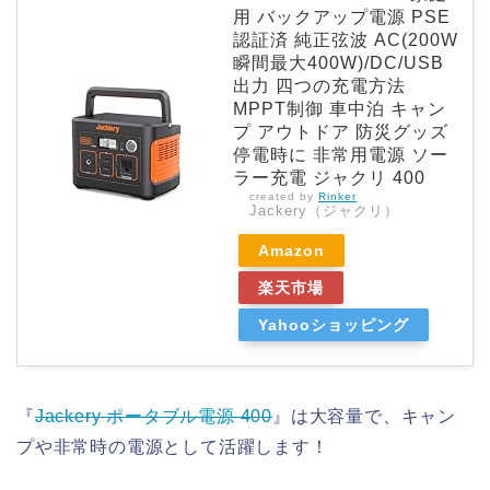
用 バックアップ電源 PSE
認証済 純正弦波 AC(200W
瞬間最大400W)/DC/USB
出力 四つの充電方法
MPPT制御 車中泊 キャン
プ アウトドア 防災グッズ
停電時に 非常用電源 ソー
ラー充電 ジャクリ 400
created by
Rinker
Jackery（ジャクリ）
Amazon
楽天市場
Yahooショッピング
『
Jackery ポータブル電源 400
』は大容量で、キャン
プや非常時の電源として活躍します！