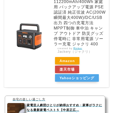
112200mAh/400Wh 家庭
用 バックアップ電源 PSE
認証済 純正弦波 AC(200W
瞬間最大400W)/DC/USB
出力 四つの充電方法
MPPT制御 車中泊 キャン
プ アウトドア 防災グッズ
停電時に 非常用電源 ソー
ラー充電 ジャクリ 400
created by
Rinker
Jackery（ジャクリ）
Amazon
楽天市場
Yahooショッピング
自宅の楽しい過ごし方
家電芸人劇団ひとりが納得おすすめ・家事がラクに
なる最新家電ベスト５【中居正広…