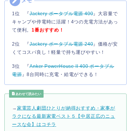
1位 『
Jackery ポータブル電源 400
』大容量で
キャンプや停電時に活躍！4つの充電方法があっ
て便利。
1番おすすめ！
2位 『
Jackery ポータブル電源 240
』価格が安
くてコスパ良し！軽量で持ち運びやすい！
3位 『
Anker PowerHouse II 400 ポータブル
電源
』8台同時に充電・給電ができる！
あわせて読みたい
→
家電芸人劇団ひとりが納得おすすめ・家事が
ラクになる最新家電ベスト５【中居正広のニュ
ースな会】はコチラ