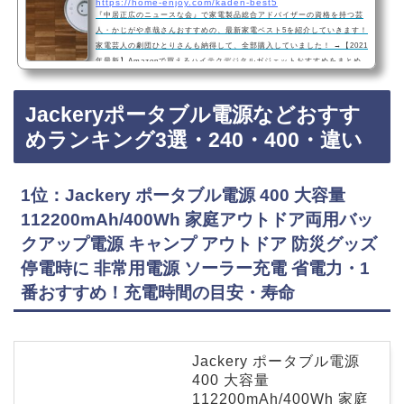
https://home-enjoy.com/kaden-best5
『中居正広のニュースな会』で家電製品総合アドバイザーの資格を持つ芸
人・かじがや卓哉さんおすすめの、最新家電ベスト5を紹介していきます！
家電芸人の劇団ひとりさんも納得して、全部購入していました！ →【2021
年最新】Amazonで買えるハイテクデジタルガジェットおすすめをまとめ
ました！はコチラ5位：アイロン台いらずで手軽に洋服のシワが取れる。パ
ナソニック衣類スチーマーNI-FS760・スチームアイロン『衣類スチーマー
Jackeryポータブル電源などおすす
スチームアイロン』はアイロン台が必要なくて、ハンガーにかけた服をそ
のまま手軽にシワを伸ばすこと…
めランキング3選・240・400・違い
1位：Jackery ポータブル電源 400 大容量
112200mAh/400Wh 家庭アウトドア両用バッ
クアップ電源 キャンプ アウトドア 防災グッズ
停電時に 非常用電源 ソーラー充電 省電力・1
番おすすめ！充電時間の目安・寿命
Jackery ポータブル電源
400 大容量
112200mAh/400Wh 家庭