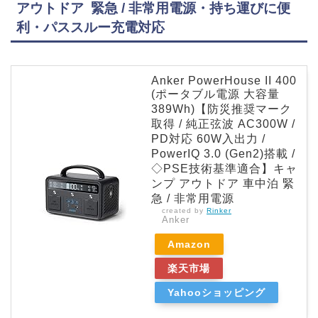
アウトドア 緊急 / 非常用電源・持ち運びに便
利・パススルー充電対応
Anker PowerHouse II 400
(ポータブル電源 大容量
389Wh)【防災推奨マーク
取得 / 純正弦波 AC300W /
PD対応 60W入出力 /
PowerIQ 3.0 (Gen2)搭載 /
◇PSE技術基準適合】キャ
ンプ アウトドア 車中泊 緊
急 / 非常用電源
created by
Rinker
Anker
Amazon
楽天市場
Yahooショッピング