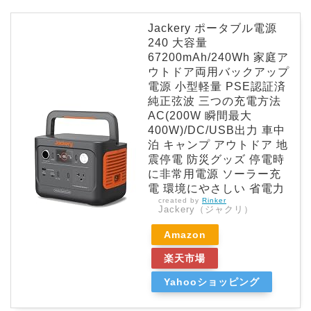
Jackery ポータブル電源
240 大容量
67200mAh/240Wh 家庭ア
ウトドア両用バックアップ
電源 小型軽量 PSE認証済
純正弦波 三つの充電方法
AC(200W 瞬間最大
400W)/DC/USB出力 車中
泊 キャンプ アウトドア 地
震停電 防災グッズ 停電時
に非常用電源 ソーラー充
電 環境にやさしい 省電力
created by
Rinker
Jackery（ジャクリ）
Amazon
楽天市場
Yahooショッピング