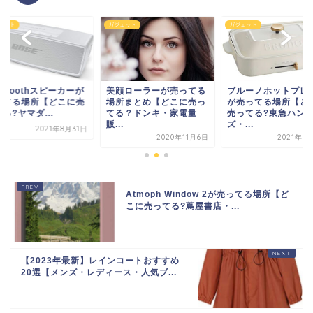
ェット
ガジェット
ガジェット
uetoothスピーカーが
美顔ローラーが売ってる
ブルーノホットプレ
ってる場所【どこに売
場所まとめ【どこに売っ
が売ってる場所【ど
る?ヤマダ...
てる？ドンキ・家電量
売ってる?東急ハン
販...
ズ・...
2021年8月31日
2020年11月6日
2021年3
Atmoph Window 2が売ってる場所【ど
こに売ってる?蔦屋書店・...
【2023年最新】レインコートおすすめ
20選【メンズ・レディース・人気ブ...