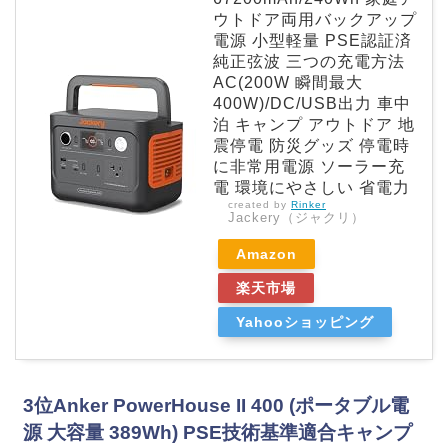
ウトドア両用バックアップ
電源 小型軽量 PSE認証済
純正弦波 三つの充電方法
AC(200W 瞬間最大
400W)/DC/USB出力 車中
泊 キャンプ アウトドア 地
震停電 防災グッズ 停電時
に非常用電源 ソーラー充
電 環境にやさしい 省電力
created by
Rinker
Jackery（ジャクリ）
Amazon
楽天市場
Yahooショッピング
3位Anker PowerHouse II 400 (ポータブル電
源 大容量 389Wh) PSE技術基準適合キャンプ