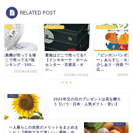
RELATED POST
の過ごし方
自宅の過ごし方
自宅の過ごし方
箱はどこで売ってる?
『ピンポンパンポンプ
携帯扇風機が売って
ドンキホーテ・ホーム
ー』あらすじ・ネタバレ
所【どこで売ってる
ンター・百貨店・オ
少しあり・内容『中居正
力・ランキング・100.
.
広...
2022年6月
2023年12月26日
2020年12月7日
2022年父の日のプレゼントは花を贈ろ
う【いつ・日本・人気ギフト・安い】
一人暮らしの自炊のメリットをまとめま
した！【節約できて楽しい・男性・女