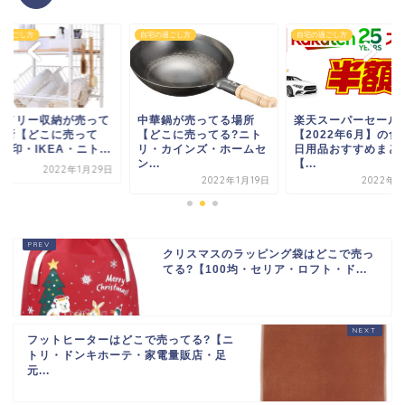
の過ごし方
自宅の過ごし方
自宅の過ごし方
ンドリー収納が売って
中華鍋が売ってる場所
楽天スーパーセール
場所【どこに売って
【どこに売ってる?ニト
【2022年6月】の食
無印・IKEA・ニト...
リ・カインズ・ホームセ
日用品おすすめまと
ン...
【...
2022年1月29日
2022年1月19日
2022年6
クリスマスのラッピング袋はどこで売っ
てる?【100均・セリア・ロフト・ド...
フットヒーターはどこで売ってる?【ニ
トリ・ドンキホーテ・家電量販店・足
元...