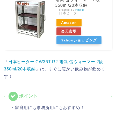
350ml/20本収納
created by
Rinker
日本ヒーター
Amazon
楽天市場
Yahooショッピング
『
日本ヒーター CW36T-R2 電気 缶ウォーマー 2段
350ml/20本収納
』は、すぐに暖かい飲み物が飲めま
す！
・家庭用にも事務所用にもおすすめ！