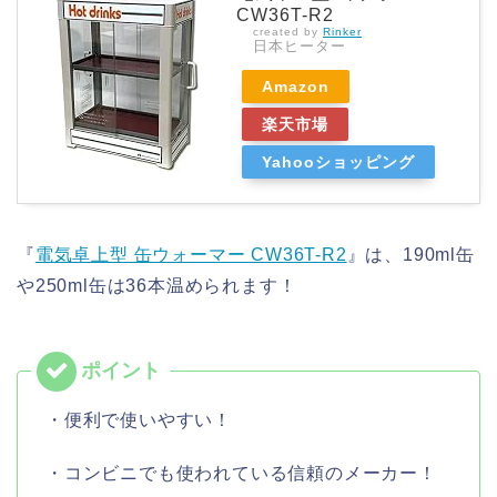
CW36T-R2
created by
Rinker
日本ヒーター
Amazon
楽天市場
Yahooショッピング
『
電気卓上型 缶ウォーマー CW36T-R2
』は、190ml缶
や250ml缶は36本温められます！
・便利で使いやすい！
・コンビニでも使われている信頼のメーカー！