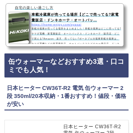
自宅の楽しい過ごし方
車載冷蔵庫が売ってる場所【どこで売ってる?家電
量販店・ドンキホーテ・オートバッ…
https://home-enjoy.com/syasai
車載冷蔵庫が売ってる場所をまとめました！車載冷蔵庫はどこに売ってる?
ヤマダ電機・家電量販店・オートバックス・ドンキホーテ・販売店・どこ
で買える?Amazon・楽天・売ってない?ポータブル冷蔵庫車載冷蔵庫は、
ヤマダ電機などの家電量販店、オートバックスなどのカー用品店、ドンキ
ホーテに売っています！店舗によっては売ってない店もあるので、Amazo
nや楽天でも車載冷蔵庫がお得に買えておすすめです！車載冷蔵庫おすすめ
缶ウォーマーなどおすすめ3選・口コ
ランキングトップ3!口コミでも人気！1位：HiKOKI(ハイコーキ) 14.4/18V
コードレス 冷温庫 ミニ 冷蔵庫 車載…
ミでも人気！
日本ヒーター CW36T-R2 電気 缶ウォーマー 2
段 350ml/20本収納・1番おすすめ！値段・価格
が安い
日本ヒーター CW36T-R2
電気 缶ウォーマー 2段