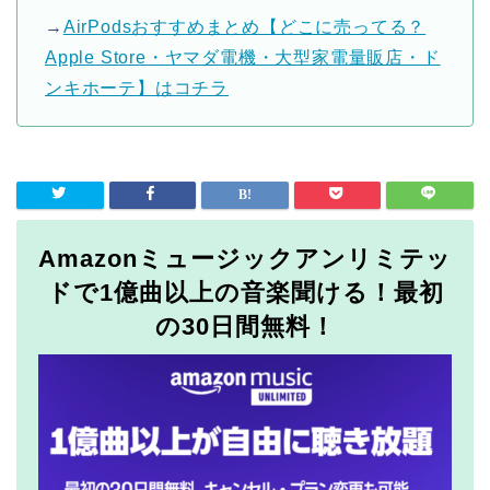
→
AirPodsおすすめまとめ【どこに売ってる？
Apple Store・ヤマダ電機・大型家電量販店・ド
ンキホーテ】はコチラ
Amazonミュージックアンリミテッ
ドで1億曲以上の音楽聞ける！最初
の30日間無料！