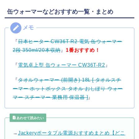
缶ウォーマーなどおすすめ一覧・まとめ
『
日本ヒーター CW36T-R2 電気 缶ウォーマー
2段 350ml/20本収納
』
1番おすすめ！
『
電気卓上型 缶ウォーマー CW36T-R2
』
『
タオルウォーマー (前開き) 18L [ タオルスチ
ーマー ホットボックス タオル おしぼり ウォー
マー スチーマー 業務用 保温器 ]
』
あわせて読みたい
→
Jackeryポータブル電源おすすめまとめ【どこ