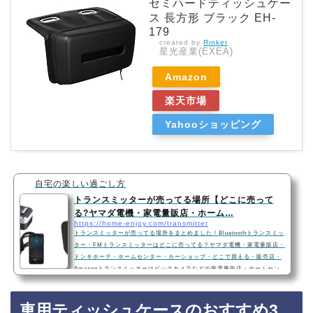
セミハードティッシュケー
ス 長方形 ブラック EH-
179
created by
Rinker
星光産業(EXEA)
Amazon
楽天市場
Yahooショッピング
自宅の楽しい過ごし方
トランスミッターが売ってる場所【どこに売って
る?ヤマダ電機・家電量販店・ホーム…
https://home-enjoy.com/transmitter
トランスミッターが売ってる場所をまとめました！Bluetoothトランスミッ
ター・FMトランスミッターはどこに売ってる？ヤマダ電機・家電量販店・
ドンキホーテ・ホームセンター・カーショップ・どこで買える・販売店・
Amazonトランスミッターはビックカメラなどの家電量販店・ホームセン
ター・ドンキホーテ・カーショップに売ってます！店舗によっては売って
ない店もあるので、Amazonなどのネットサイトでトランスミッターを買
車用ティッシュケースのおすすめ3
うのも確実でおすすめです！トランスミッターおすすめ3選・Bluetooth・