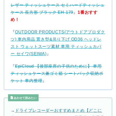
レザー ティッシュケース セミハードティッシュ
ケース 長方形 ブラック EH-179
』
1番おすす
め！
『
OUTDOOR PRODUCTS(アウトドアプロダク
ツ) 車内用品 置き型&吊り下げ OD36 ヘッドレ
スト ウェットスーツ素材 車用 ティッシュカバ
ー セイワ(SEIWA)
』
『
EpiCloud 【後部座席の子供のために】 車用
ティッシュケース兼ゴミ箱 シートバック収納ポ
ケット 車内整理
』
あわせて読みたい
→
ドライブレコーダーおすすめまとめ【どこに