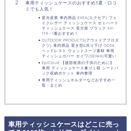
車用ティッシュケースのおすすめ3選・口コ
ミでも人気！
星光産業 車内用品 EXEA(エクセア) フェ
イクレザー ティッシュケース セミハード
ティッシュケース 長方形 ブラック EH-
179・1番おすすめ！
OUTDOOR PRODUCTS(アウトドアプロダ
クツ) 車内用品 置き型&吊り下げ OD36
ヘッドレスト ウェットスーツ素材 車用
ティッシュカバー セイワ(SEIWA)可愛い
EpiCloud 【後部座席の子供のために】
車用 ティッシュケース兼ゴミ箱 シートバ
ック収納ポケット 車内整理
車用ティッシュホルダーなどおすすめ一
覧・まとめ
車用ティッシュケースはどこに売っ