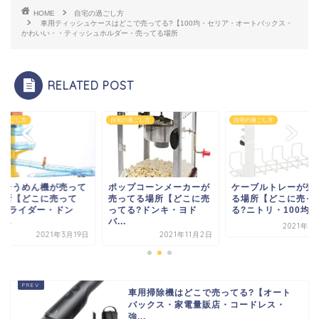
HOME
自宅の過ごし方
車用ティッシュケースはどこで売ってる?【100均・セリア・オートバックス・
かわいい・・ティッシュホルダー・売ってる場所
RELATED POST
の過ごし方
自宅の過ごし方
自宅の過ごし方
しそうめん機が売って
ポップコーンメーカーが
ケーブルトレーが売
場所【どこに売って
売ってる場所【どこに売
る場所【どこに売っ
?スライダー・ドン
ってる?ドンキ・ヨド
る?ニトリ・100均・I.
...
バ...
2021年1
2021年3月19日
2021年11月2日
車用掃除機はどこで売ってる?【オート
バックス・家電量販店・コードレス・
強...