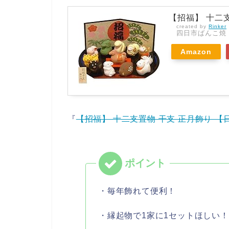
【招福】 十二
created by
Rinker
四日市ばんこ焼
Amazon
『
【招福】 十二支置物 干支 正月飾り 【
・毎年飾れて便利！
・縁起物で1家に1セットほしい！