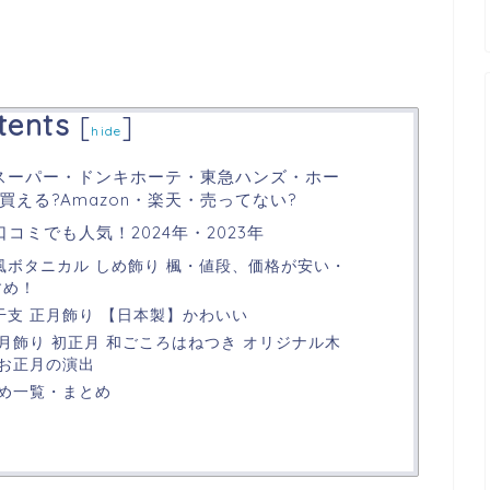
！
tents
[
]
hide
スーパー・ドンキホーテ・東急ハンズ・ホー
える?Amazon・楽天・売ってない?
コミでも人気！2024年・2023年
風ボタニカル しめ飾り 楓・値段、価格が安い・
すめ！
干支 正月飾り 【日本製】かわいい
正月飾り 初正月 和ごころはねつき オリジナル木
お正月の演出
め一覧・まとめ