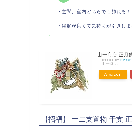
・玄関、室内どちらでも飾れる！
・縁起が良くて気持ちが引きしま
山一商店 正月
created by
Rinker
山一商店
Amazon
【招福】 十二支置物 干支 