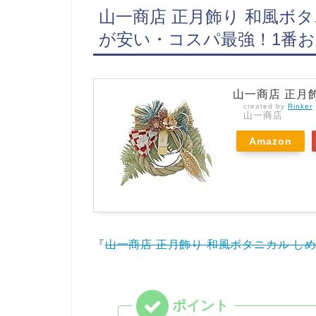
山一商店 正月飾り 和風ボ
が安い・コスパ最強！1番
山一商店 正月
created by
Rinker
山一商店
Amazon
『
山一商店 正月飾り 和風ボタニカル しめ