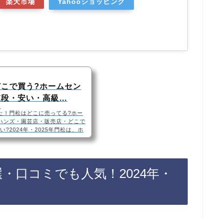
楽天市場
Yahooショッピング
こで買う?ホームセン
値段・安い・高級…
u
た！門松はどこに売ってる?ホー
ハンズ・園芸店・販売店・どこで
い?2024年・2025年門松は、ホ
急ハンズ、園芸店などに売ってい
もあるので、Amazonや楽天で
す！門松おすすめ3選・口コミで
呼ぶ飾りやすい！おめでたいミニ門
・口コミでも人気！2024年・
価格が安い・1番おすすめ！『福を