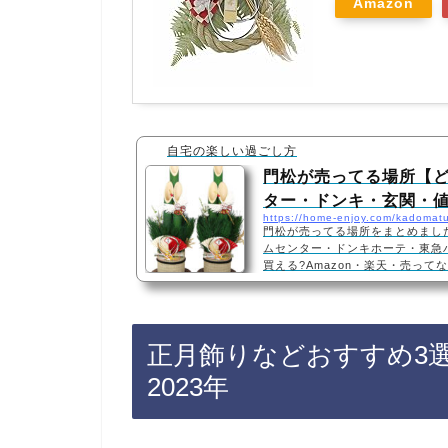
Amazon
自宅の楽しい過ごし方
門松が売ってる場所【ど
ター・ドンキ・玄関・
https://home-enjoy.com/kadomat
門松が売ってる場所をまとめまし
ムセンター・ドンキホーテ・東急
買える?Amazon・楽天・売ってな
ームセンター、ドンキホーテ、東
ます！店舗によっては売ってない店
も門松がお得に買えておすすめで
も人気！2024年・2023年福を
正月飾りなどおすすめ3選
松 大サイズ 2個セット・値段、
呼ぶ飾りやすい！おめでたい…
2023年