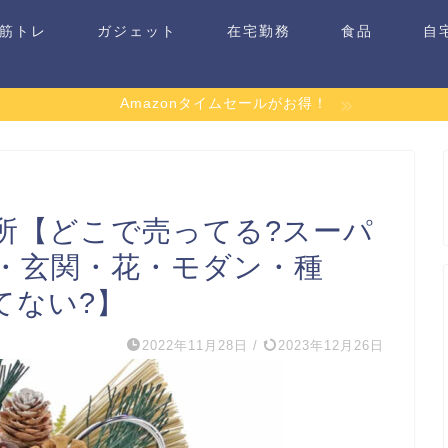
筋トレ
ガジェット
在宅勤務
食品
自
Amazonタイムセールがお得！
所【どこで売ってる?スーパ
・玄関・花・モダン・種
てない?】
2022年11月28日
/
2023年12月26日