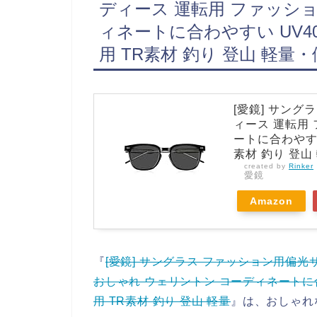
ディース 運転用 ファッショ
ィネートに合わやすい UV4
用 TR素材 釣り 登山 軽
[愛鏡] サング
ィース 運転用
ートに合わやすい
素材 釣り 登山
created by
Rinker
愛鏡
Amazon
『
[愛鏡] サングラス ファッション用偏光
おしゃれ ウェリントン コーディネートに合
用 TR素材 釣り 登山 軽量
』は、おしゃれ