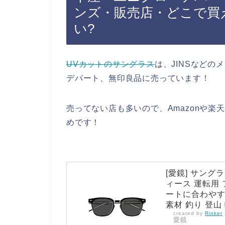
ンズ・販売店・どこで買え
い?
UVカットのサングラス
は、JINSなど
デパート、無印良品に売っています！
売ってない店も多いので、Amazonや楽
めです！
[愛鏡] サング
ィース 運転用
ートに合わやすい
素材 釣り 登山
created by
Rinker
愛鏡