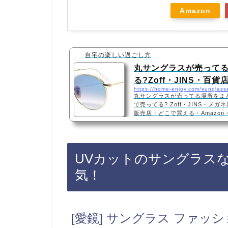
Amazon
自宅の楽しい過ごし方
丸サングラスが売って
る?Zoff・JINS・百
https://home-enjoy.com/sunglass
丸サングラスが売ってる場所をま
で売ってる? Zoff・JINS・
販売店・どこで買える・Amazo
は、Zoff、JINSなどのメガネ
ています！店舗によっては売ってな
天でも人気の丸サングラスが手軽
ラスおすすめ3選・口コミでも人
UVカットのサングラス
れ・2021年最新 サングラス 0RB3
ラス1番おすすめ！レディース…
気！
[愛鏡] サングラス ファッ