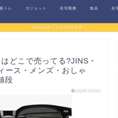
筋トレ
ガジェット
在宅勤務
食品
自
Amazonタイムセールがお得！
はどこで売ってる?JINS・
ィース・メンズ・おしゃ
値段
2024年7月26日