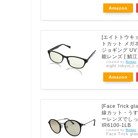
Amazon
[エイトトウキョ
トカット メガネ
ジョギング U
能レンズ [ 鯖江メ
created by
Rinker
eight toky
Amazon
[Face Tri
線カット・うす
ーレンズでしっかりガ
IR6100-1LB
created by
Rinker
Face Trick gla