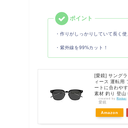
・作りがしっかりしていて長く使
・紫外線を99%カット！
[愛鏡] サング
ィース 運転用
ートに合わやすい
素材 釣り 登山
created by
Rinker
愛鏡
Amazon