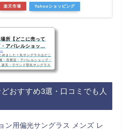
楽天市場
Yahooショッピング
る場所【どこに売って
貨店・アパレルショッ…
es
とめました！丸サングラスはどこ
メガネ屋・百貨店・アパレルショップ・
n・楽天・ラウンド型丸サングラス
屋、百貨店、アパレルショップに売っ
い店もあるので、Amazonや楽
に買えておすすめです！丸サング
気・メンズ・レディース・おしゃ
などおすすめ3選・口コミでも人
447 ROUND METAL・丸サング
ション用偏光サングラス メンズ レ