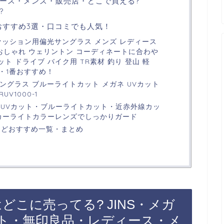
ース・メンズ・販売店・どこで買える?
?
おすすめ3選・口コミでも人気！
ファッション用偏光サングラス メンズ レディース
おしゃれ ウェリントン コーディネートに合わや
カット ドライブ バイク用 TR素材 釣り 登山 軽
・1番おすすめ！
サングラス ブルーライトカット メガネ UVカット
UV1000-1
lasses] UVカット・ブルーライトカット・近赤外線カッ
江メーカーライトカラーレンズでしっかりガード
などおすすめ一覧・まとめ
どこに売ってる? JINS・メガ
ト・無印良品・レディース・メ