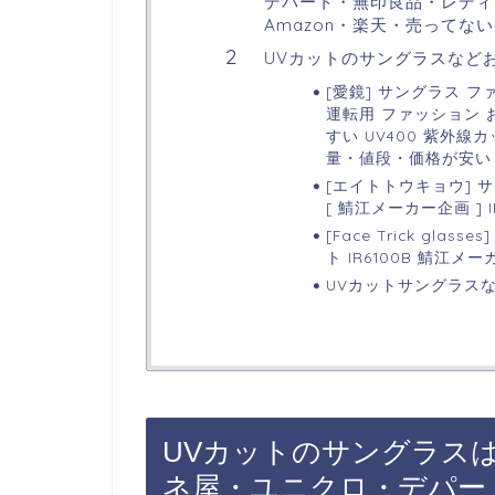
デパート・無印良品・レディ
Amazon・楽天・売ってない
UVカットのサングラスなど
[愛鏡] サングラス 
運転用 ファッション 
すい UV400 紫外線
量・値段・価格が安い
[エイトトウキョウ] 
[ 鯖江メーカー企画 ] IR
[Face Trick g
ト IR6100B 鯖
UVカットサングラス
UVカットのサングラスは
ネ屋・ユニクロ・デパー