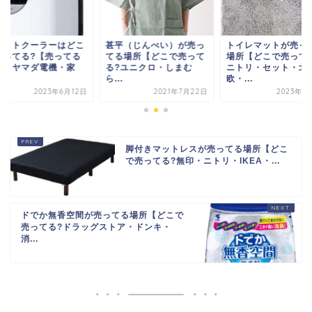
ポットクーラーはどこ
甚平（じんべい）が売っ
トイレマットが売っ
売ってる?【売ってる
てる場所【どこで売って
場所【どこで売って
所・ヤマダ電機・家
る?ユニクロ・しまむ
ニトリ・セット・北
.
ら...
欧・...
2023年6月12日
2021年7月22日
2023年1
脚付きマットレスが売ってる場所【どこ
で売ってる?無印・ニトリ・IKEA・...
ドでか無香空間が売ってる場所【どこで
売ってる?ドラッグストア・ドンキ・
消...