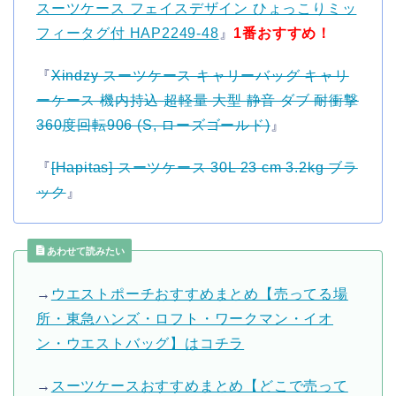
スーツケース フェイスデザイン ひょっこりミッ
フィータグ付 HAP2249-48
』
1番おすすめ！
『
Xindzy スーツケース キャリーバッグ キャリ
ーケース 機内持込 超軽量 大型 静音 ダブ 耐衝撃
360度回転906 (S, ローズゴールド)
』
『
[Hapitas] スーツケース 30L 23 cm 3.2kg ブラ
ック
』
あわせて読みたい
→
ウエストポーチおすすめまとめ【売ってる場
所・東急ハンズ・ロフト・ワークマン・イオ
ン・ウエストバッグ】はコチラ
→
スーツケースおすすめまとめ【どこで売って