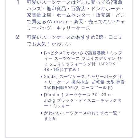
可愛いスーツケースはどこに売ってる?東急
ハンズ・無印良品・百貨店・ドンキホーテ・
家電量販店・ホームセンター・販売店・どこ
で買える?Amazon・楽天・売ってない?キャ
リーバッグ・キャリーケース
可愛いスーツケースのおすすめ3選・口コミ
でも人気！かわいい
[ハピタス] かわいさで話題沸騰！ミッフ
ィー スーツケース フェイスデザイン ひ
ょっこりミッフィータグ付 HAP2249-
48・1番おすすめ！
Xindzy スーツケース キャリーバッグ キ
ャリーケース 機内持込 超軽量 大型 静音
360度回転906 (S, ローズゴールド)
[Hapitas] スーツケース 30L 23 cm
3.2kg ブラック・ディスニーキャラクタ
ー・ミッキー
かわいいスーツケースのおすすめ一覧・
まとめ