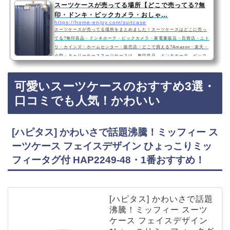
スーツケースが売ってる場所【どこで売ってる?無
印・ドンキ・ビックカメラ・おしゃ…
https://home-enjoy.com/suitcase
スーツケースが売ってる場所をまとめました！スーツケースはどこに売っ
てる?無印良品・ドンキホーテ・ビックカメラ・家電量販店・百貨店・ニト
リ・カインズ・ホームセンター・販売店・どこで買える?Amazon・楽天・
小型・キャリーケーススーツケースは、無印良品、ドンキホーテ、ビック
カメラなどの家電量販店、百貨店、ニトリ、カインズなどのホームセンタ
ーに売っています！店舗によっては売ってない店もあるので、Amazonや
可愛いスーツケースのおすすめ3選・
楽天でもスーツケースがお得に買えておすすめです！スーツケースおすす
め３選・口コミでも人気！スーツケース …
口コミでも人気！かわいい
[ハピタス] かわいさで話題沸騰！ミッフィー ス
ーツケース フェイスデザイン ひょっこりミッ
フィータグ付 HAP2249-48・1番おすすめ！
[ハピタス] かわいさで話題
沸騰！ミッフィー スーツ
ケース フェイスデザイン