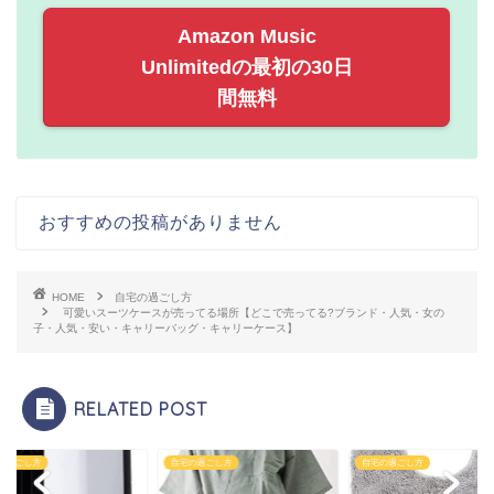
Amazon Music
Unlimitedの最初の30日
間無料
おすすめの投稿がありません
HOME
自宅の過ごし方
可愛いスーツケースが売ってる場所【どこで売ってる?ブランド・人気・女の
子・人気・安い・キャリーバッグ・キャリーケース】
RELATED POST
の過ごし方
自宅の過ごし方
自宅の過ごし方