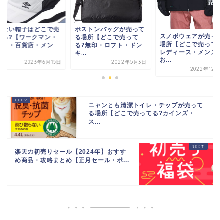
どこで売
ボストンバッグが売って
蒸れ
スノボウェアが売ってる
マン・
る場所【どこで売って
って
場所【どこで売ってる?
・メン
る?無印・ロフト・ドン
ロフ
レディース・メンズ・
キ...
ズ...
お...
年6月15日
2022年5月3日
2022年12月25日
ニャンとも清潔トイレ・チップが売って
る場所【どこで売ってる?カインズ・
ス...
楽天の初売りセール【2024年】おすす
め商品・攻略まとめ【正月セール・ポ...