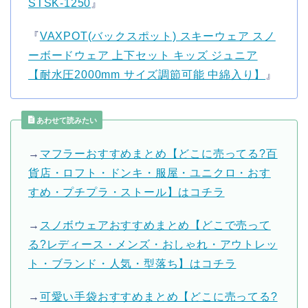
STSK-1250
』
『
VAXPOT(バックスポット) スキーウェア スノ
ーボードウェア 上下セット キッズ ジュニア
【耐水圧2000mm サイズ調節可能 中綿入り】
』
あわせて読みたい
→
マフラーおすすめまとめ【どこに売ってる?百
貨店・ロフト・ドンキ・服屋・ユニクロ・おす
すめ・プチプラ・ストール】はコチラ
→
スノボウェアおすすめまとめ【どこで売って
る?レディース・メンズ・おしゃれ・アウトレッ
ト・ブランド・人気・型落ち】はコチラ
→
可愛い手袋おすすめまとめ【どこに売ってる?