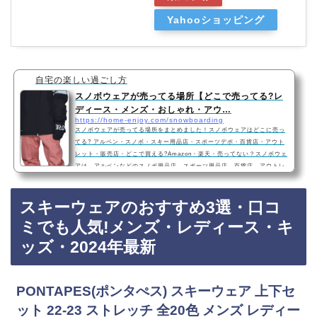
Yahooショッピング
自宅の楽しい過ごし方
スノボウェアが売ってる場所【どこで売ってる?レ
ディース・メンズ・おしゃれ・アウ…
https://home-enjoy.com/snowboarding
スノボウェアが売ってる場所をまとめました！スノボウェアはどこに売っ
てる? アルペン・スノボ・スキー用品店・スポーツデポ・百貨店・アウト
レット・販売店・どこで買える?Amazon・楽天・売ってない？スノボウェ
アは、アルペンなどのスノボ用品店、スポーツ用品店、百貨店、アウトレ
ットに売っています！店舗によっては売ってない店もあるので、Amazon
や楽天でもスノボウェアがお得に買っておすすめです！スノボウェアなど
スキーウェアのおすすめ3選・口コ
おすすめ3選・口コミでも人気！レディース・メンズICEPARDAL(アイス
パーダル) スノーボード ウェア レディース …
ミでも人気!メンズ・レディース・キ
ッズ・2024年最新
PONTAPES(ポンタぺス) スキーウェア 上下セ
ット 22-23 ストレッチ 全20色 メンズ レディー