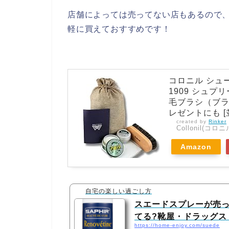
店舗によっては売ってない店もあるので、
軽に買えておすすめです！
コロニル シュ
1909 シュプ
毛ブラシ（ブラ
レゼントにも [
created by
Rinker
Collonil(コロニ
Amazon
自宅の楽しい過ごし方
スエードスプレーが売
てる?靴屋・ドラッグス
https://home-enjoy.com/suede