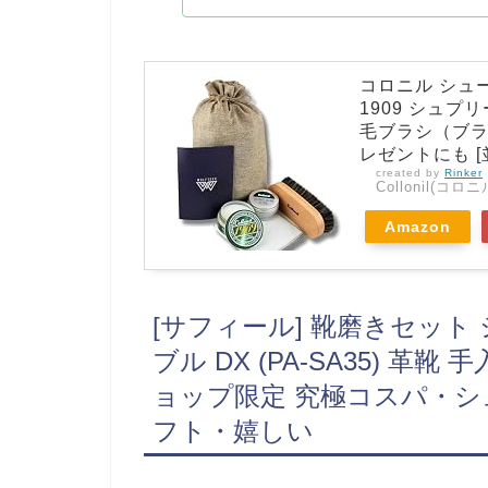
コロニル シュ
1909 シュプ
毛ブラシ（ブラ
レゼントにも [
created by
Rinker
Collonil(コロニ
Amazon
[サフィール] 靴磨きセット
ブル DX (PA-SA35) 
ョップ限定 究極コスパ・
フト・嬉しい