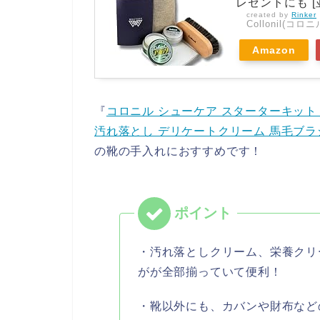
レゼントにも [
created by
Rinker
Collonil(コロニ
Amazon
『
コロニル シューケア スターターキット 
汚れ落とし デリケートクリーム 馬毛ブラ
の靴の手入れにおすすめです！
・汚れ落としクリーム、栄養クリ
がが全部揃っていて便利！
・靴以外にも、カバンや財布など