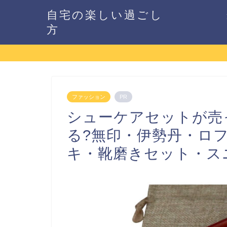
自宅の楽しい過ごし
方
ファッション
PR
シューケアセットが売
る?無印・伊勢丹・ロ
キ・靴磨きセット・ス