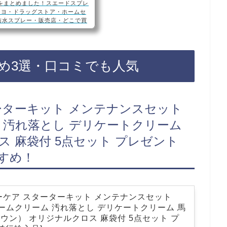
をまとめました！スエードスプレ
キヨ・ドラッグストア・ホームセ
防水スプレー・販売店・どこで買
補色・Amazon・楽天スエード
ア、ホームセンター、ドンキホー
店舗によっては売ってない店もあ
気のスエードスプレーが手軽に買え
め3選・口コミでも人気
ー・防水スプレーおすすめ3選・
ーターキット メンテナンスセット
ム 汚れ落とし デリケートクリーム
 麻袋付 5点セット プレゼント
すすめ！
ーケア スターターキット メンテナンスセット
リームクリーム 汚れ落とし デリケートクリーム 馬
ウン） オリジナルクロス 麻袋付 5点セット プ