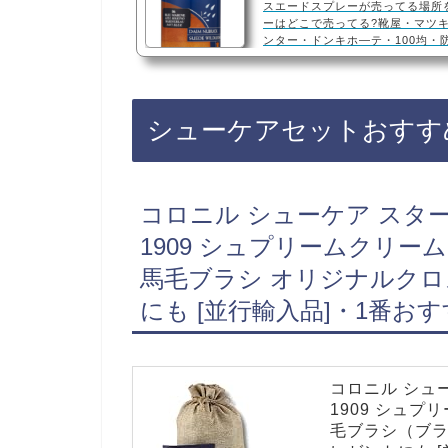
スエードスプレーが売ってる場所
ーはどこで売ってる?靴屋・マツ
ンター・ドンキホ―テ・100均・
える・スニーカー・防水スプレー・
スプレーは、靴屋、ドラッグスト
テ、100均などに売っています！
るので、Amazonや楽天でも人
シューケアセットおすす
ておすすめです！スエードスプレ
補色・口コミでも人気 スエ…
コロニル シューケア スタ
1909 シュプリームクリー
馬毛ブラシ オリジナルクロス
にも [並行輸入品]・1番お
コロニル シュ
1909 シュプ
毛ブラシ（ブラ