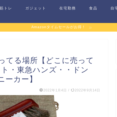
筋トレ
ガジェット
在宅勤務
食品
自
Amazonタイムセールがお得！
ってる場所【どこに売って
フト・東急ハンズ・・ドン
ニーカー】
2022年1月4日
/
2022年9月14日