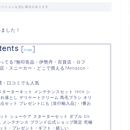
モーションを含む場合があります
めました！
tents
[
]
hide
ってる?無印良品・伊勢丹・百貨店・ロフ
・スニーカー・どこで買える?Amazon・
選・口コミでも人気
スターターキット メンテナンスセット 1909 シ
れ落とし デリケートクリーム 馬毛ブラシ オリ
5点セット プレゼントにも [並行輸入品]・1番お
セット シューケア スターターセット ダブル DX
 手入れ メンテナンス ブランド公式ショップ限定 究極
ット・プレゼント・ギフト・嬉しい