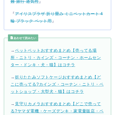
難 旅行 通気性
』
『
アイリスプラザ 折り畳み ミニペットカート 4
輪 ブラック ペット用
』
あわせて読みたい
→
ペットベットおすすめまとめ【売ってる場
所・ニトリ・カインズ・コーナン・ホームセン
ター・ドンキ・犬・猫】はコチラ
→
折りたたみソフトケージおすすめまとめ【ど
こに売ってる?カインズ・コーナン・ニトリ・ペ
ットショップ・大型犬・猫】はコチラ
→
見守りカメラおすすめまとめ【どこで売って
る?ヤマダ電機・ケーズデンキ・家電量販店・ペ