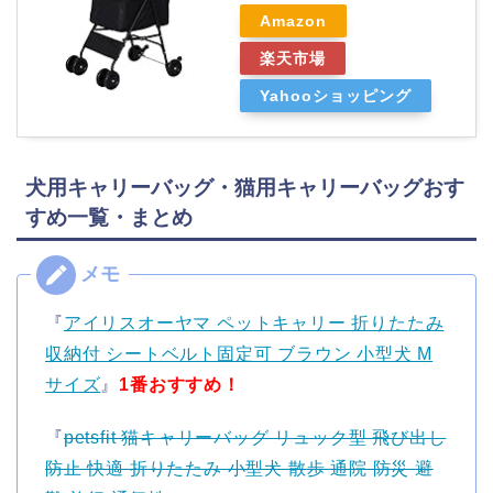
Amazon
楽天市場
Yahooショッピング
犬用キャリーバッグ・猫用キャリーバッグおす
すめ一覧・まとめ
『
アイリスオーヤマ ペットキャリー 折りたたみ
収納付 シートベルト固定可 ブラウン 小型犬 M
サイズ
』
1番おすすめ！
『
petsfit 猫キャリーバッグ リュック型 飛び出し
防止 快適 折りたたみ 小型犬 散歩 通院 防災 避