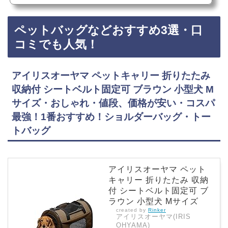
ニトリ、ペットショップに売っています！店舗によっては売ってない店も
あるので、Amazonや楽天でも折りたたみソフトケージが手軽に買えてお
ペットバッグなどおすすめ3選・口
すすめです！折りたたみソフトケージおすすめ3選・口コミでも人気【OF
T】 ソフトケンネル 62 ベージュ マエルソン…
コミでも人気！
アイリスオーヤマ ペットキャリー 折りたたみ
収納付 シートベルト固定可 ブラウン 小型犬 M
サイズ・おしゃれ・値段、価格が安い・コスパ
最強！1番おすすめ！ショルダーバッグ・トー
トバッグ
アイリスオーヤマ ペット
キャリー 折りたたみ 収納
付 シートベルト固定可 ブ
ラウン 小型犬 Mサイズ
created by
Rinker
アイリスオーヤマ(IRIS
OHYAMA)