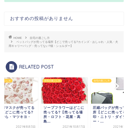
おすすめの投稿がありません
HOME
自宅の過ごし方
ペットバッグが売ってる場所【どこで売ってる?カインズ・おしゃれ・人気・犬
用キャリーバッグ・売ってない?猫・ショルダー】
RELATED POST
の過ごし方
自宅の過ごし方
自宅の過ごし方
供用マスクが売ってる
ソープフラワーはどこに
圧縮バッグが売って
所【どこに売ってる?
売ってる?【売ってる場
所【どこに売ってる
まむら・マツキヨ・
所・ロフト・花屋・高
印・ニトリ・ダイソ
.
島...
ー・...
2021年8月3日
2021年10月17日
2021年1