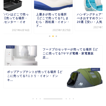
履きが売ってる場所
ハンギングチェアで買う
エッグパンはどこで
どこで売ってる?しま
べきおすすめランキング
てる?【売ってる場
ら・西松屋・イオン・
20選【安い・人気・エ...
ホームセンター・イ
.
ン...
2021年5月20日
2023年1月25日
2021年6
フードプロセッサーが売ってる場所【ど
こに売ってる?ヤマダ電機・家電量販
店...
ポップアップテントが売ってる場所【ど
こに売ってる?ニトリ・イオン・ドン
キ...