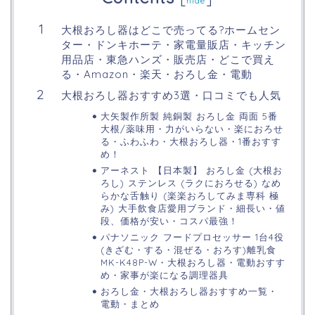
hide
大根おろし器はどこで売ってる?ホームセン
ター・ドンキホーテ・家電量販店・キッチン
用品店・東急ハンズ・販売店・どこで買え
る・Amazon・楽天・おろし金・電動
大根おろし器おすすめ3選・口コミでも人気
大矢製作所製 純銅製 おろし金 両面 5番
大根/薬味用・力がいらない・楽におろせ
る・ふわふわ・大根おろし器・1番おすす
め！
アーネスト 【日本製】 おろし金 (大根お
ろし) ステンレス (ラクにおろせる) なめ
らかな舌触り (楽楽おろしてみま専科 極
み) 大手飲食店愛用ブランド・細長い・値
段、価格が安い・コスパ最強！
パナソニック フードプロセッサー 1台4役
(きざむ・する・混ぜる・おろす)離乳食
MK-K48P-W・大根おろし器・電動おすす
め・家事が楽になる調理器具
おろし金・大根おろし器おすすめ一覧・
電動・まとめ