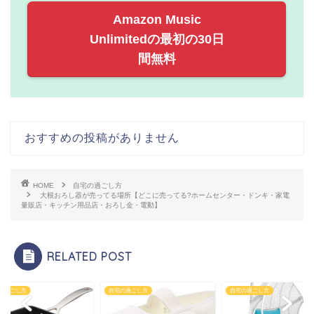
Amazon Music
Unlimitedの最初の30日
間無料
おすすめの投稿がありません
HOME
自宅の過ごし方
大根おろし器が売ってる場所【どこに売ってる?ホームセンター・ドンキ・家電
量販店・キッチン用品店・おろし金・電動】
RELATED POST
の過ごし方
自宅の過ごし方
自宅の過ごし方