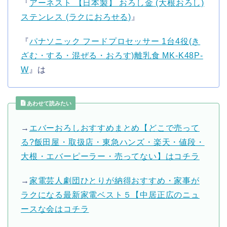
『
アーネスト 【日本製】 おろし金 (大根おろし)
ステンレス (ラクにおろせる)
』
『
パナソニック フードプロセッサー 1台4役(き
ざむ・する・混ぜる・おろす)離乳食 MK-K48P-
W
』は
あわせて読みたい
→
エバーおろしおすすめまとめ【どこで売って
る?飯田屋・取扱店・東急ハンズ・楽天・値段・
大根・エバーピーラー・売ってない】はコチラ
→
家電芸人劇団ひとりが納得おすすめ・家事が
ラクになる最新家電ベスト５【中居正広のニュ
ースな会はコチラ