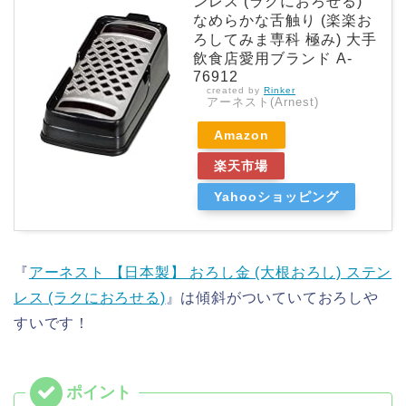
ンレス (ラクにおろせる)
なめらかな舌触り (楽楽お
ろしてみま専科 極み) 大手
飲食店愛用ブランド A-
76912
created by
Rinker
アーネスト(Arnest)
Amazon
楽天市場
Yahooショッピング
『
アーネスト 【日本製】 おろし金 (大根おろし) ステン
レス (ラクにおろせる)
』は傾斜がついていておろしや
すいです！