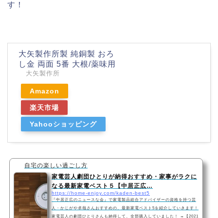
す！
大矢製作所製 純銅製 おろ
し金 両面 5番 大根/薬味用
大矢製作所
Amazon
楽天市場
Yahooショッピング
自宅の楽しい過ごし方
家電芸人劇団ひとりが納得おすすめ・家事がラクに
なる最新家電ベスト５【中居正広…
https://home-enjoy.com/kaden-best5
『中居正広のニュースな会』で家電製品総合アドバイザーの資格を持つ芸
人・かじがや卓哉さんおすすめの、最新家電ベスト5を紹介していきます！
家電芸人の劇団ひとりさんも納得して、全部購入していました！ →【2021