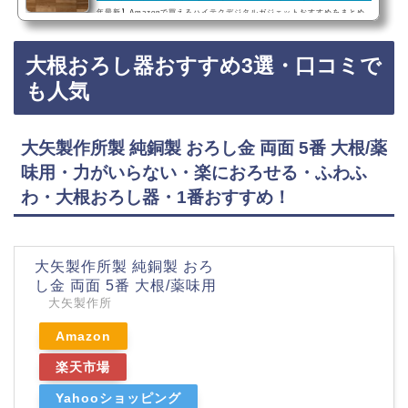
年最新】Amazonで買えるハイテクデジタルガジェットおすすめをまとめ
ました！はコチラ5位：アイロン台いらずで手軽に洋服のシワが取れる。パ
ナソニック衣類スチーマーNI-FS760・スチームアイロン『衣類スチーマー
大根おろし器おすすめ3選・口コミで
スチームアイロン』はアイロン台が必要なくて、ハンガーにかけた服をそ
のまま手軽にシワを伸ばすこと…
も人気
大矢製作所製 純銅製 おろし金 両面 5番 大根/薬
味用・力がいらない・楽におろせる・ふわふ
わ・大根おろし器・1番おすすめ！
大矢製作所製 純銅製 おろ
し金 両面 5番 大根/薬味用
大矢製作所
Amazon
楽天市場
Yahooショッピング