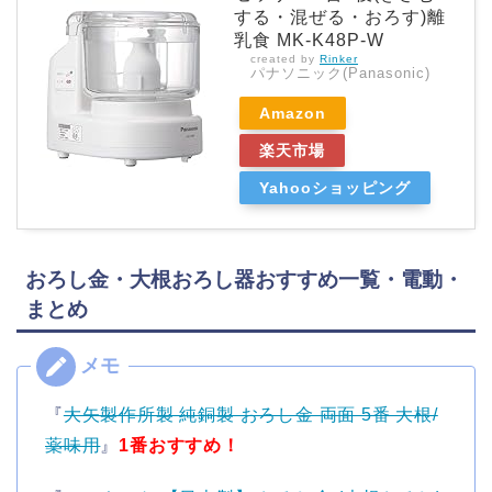
する・混ぜる・おろす)離
乳食 MK-K48P-W
created by
Rinker
パナソニック(Panasonic)
Amazon
楽天市場
Yahooショッピング
おろし金・大根おろし器おすすめ一覧・電動・
まとめ
『
大矢製作所製 純銅製 おろし金 両面 5番 大根/
薬味用
』
1番おすすめ！