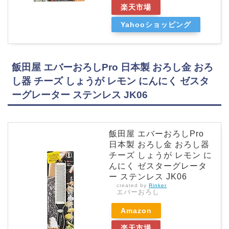
楽天市場
Yahooショッピング
飯田屋 エバーおろしPro 日本製 おろし金 おろ
し器 チーズ しょうが レモン にんにく ゼスタ
ーグレーター ステンレス JK06
飯田屋 エバーおろしPro
日本製 おろし金 おろし器
チーズ しょうが レモン に
んにく ゼスターグレータ
ー ステンレス JK06
created by
Rinker
エバーおろし
Amazon
楽天市場