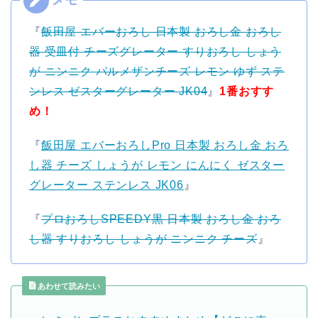
『
飯田屋 エバーおろし 日本製 おろし金 おろし
器 受皿付 チーズグレーター すりおろし しょう
が ニンニク パルメザンチーズ レモン ゆず ステ
ンレス ゼスターグレーター JK04
』
1番おすす
め！
『
飯田屋 エバーおろしPro 日本製 おろし金 おろ
し器 チーズ しょうが レモン にんにく ゼスター
グレーター ステンレス JK06
』
『
プロおろしSPEEDY黒 日本製 おろし金 おろ
し器 すりおろし しょうが ニンニク チーズ
』
あわせて読みたい