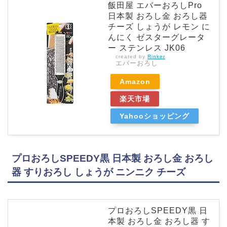
飯田屋 エバーおろしPro
日本製 おろし金 おろし器
チーズ しょうが レモン に
んにく ゼスターグレータ
ー ステンレス JK06
created by
Rinker
エバーおろし
Amazon
楽天市場
Yahooショッピング
プロおろしSPEEDY黒 日本製 おろし金 おろし
器 すりおろし しょうが ニンニク チーズ
プロおろしSPEEDY黒 日
本製 おろし金 おろし器 す