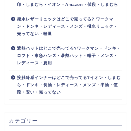
印・しまむら・イオン・Amazon・値段・しまむら
撥水レザーリュックはどこで売ってる? ワークマ
ン・ドンキ・レディース・メンズ・撥水リュック・
売ってない・軽量
遮熱ハットはどこで売ってる?ワークマン・ドンキ・
ロフト・東急ハンズ・暑熱ハット・帽子・メンズ・
レディース・夏用
接触冷感インナーはどこで売ってる?イオン・しまむ
ら・ドンキ・長袖・レディース・メンズ・半袖・値
段・安い・売ってない
カテゴリー