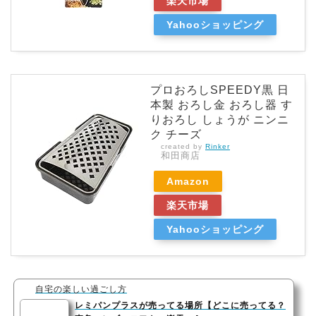
楽天市場
Yahooショッピング
プロおろしSPEEDY黒 日
本製 おろし金 おろし器 す
りおろし しょうが ニンニ
ク チーズ
created by
Rinker
和田商店
Amazon
楽天市場
Yahooショッピング
自宅の楽しい過ごし方
レミパンプラスが売ってる場所【どこに売ってる？