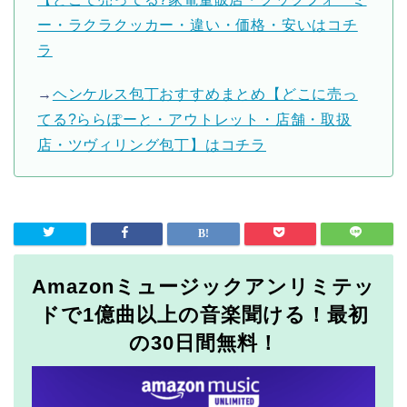
ー・ラクラクッカー・違い・価格・安いはコチ
ラ
→
ヘンケルス包丁おすすめまとめ【どこに売っ
てる?ららぽーと・アウトレット・店舗・取扱
店・ツヴィリング包丁】はコチラ
Amazonミュージックアンリミテッ
ドで1億曲以上の音楽聞ける！最初
の30日間無料！