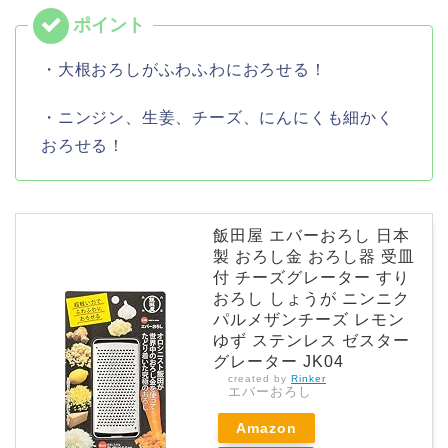
・大根おろしがふわふわにおろせる！
・ニンジン、生姜、チーズ、にんにくも細かく
おろせる！
飯田屋 エバーおろし 日本
製 おろし金 おろし器 受皿
付 チーズグレーター すり
おろし しょうが ニンニク
パルメザンチーズ レモン
ゆず ステンレス ゼスター
グレーター JK04
created by
Rinker
エバーおろし
Amazon