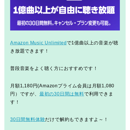
Amazon Music Unlimited
で1億曲以上の音楽が聴
き放題できます！
普段音楽をよく聴く方におすすめです！
月額1,180円(Amazonプライム会員は月額1,080
円）ですが、
最初の30日間は無料
で利用できま
す！
30日間無料体験
だけで解約もできますよ～！