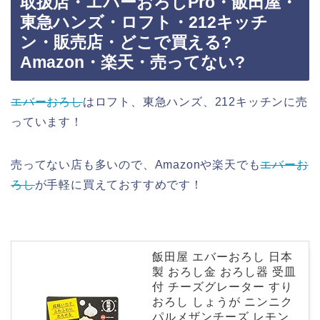
取扱店・エバーおろしPro・飯田屋・
東急ハンズ・ロフト・212キッチ
ン・販売店・どこで買える?
Amazon・楽天・売ってない?
エバーおろし
はロフト、東急ハンズ、212キッチンに売
っています！
売ってない店も多いので、Amazonや楽天でも
エバーお
ろし
が手軽に買えておすすめです！
飯田屋 エバーおろし 日本
製 おろし金 おろし器 受皿
付 チーズグレーター すり
おろし しょうが ニンニク
パルメザンチーズ レモン