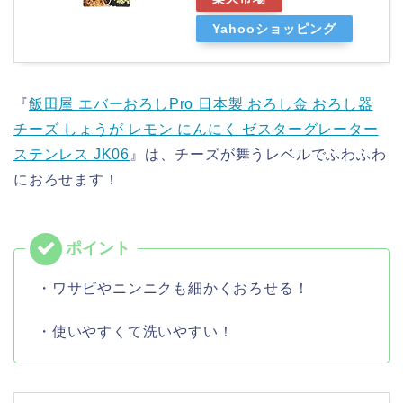
Yahooショッピング
『
飯田屋 エバーおろしPro 日本製 おろし金 おろし器
チーズ しょうが レモン にんにく ゼスターグレーター
ステンレス JK06
』は、チーズが舞うレベルでふわふわ
におろせます！
・ワサビやニンニクも細かくおろせる！
・使いやすくて洗いやすい！