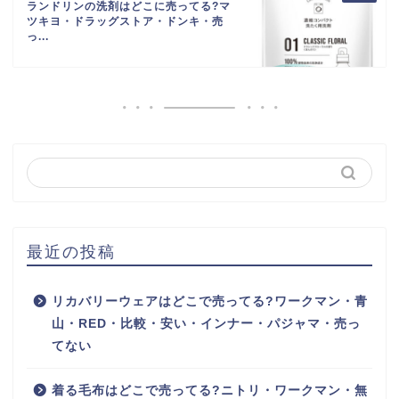
ランドリンの洗剤はどこに売ってる?マ
ツキヨ・ドラッグストア・ドンキ・売
っ...
最近の投稿
リカバリーウェアはどこで売ってる?ワークマン・青
山・RED・比較・安い・インナー・パジャマ・売っ
てない
着る毛布はどこで売ってる?ニトリ・ワークマン・無