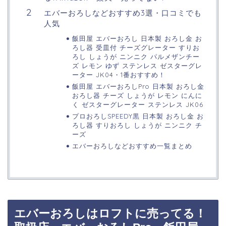
エバーおろしなどおすすめ3選・口コミでも
人気
飯田屋 エバーおろし 日本製 おろし金 お
ろし器 受皿付 チーズグレーター すりお
ろし しょうが ニンニク パルメザンチー
ズ レモン ゆず ステンレス ゼスターグレ
ーター JK04・1番おすすめ！
飯田屋 エバーおろしPro 日本製 おろし金
おろし器 チーズ しょうが レモン にんに
く ゼスターグレーター ステンレス JK06
プロおろしSPEEDY黒 日本製 おろし金 お
ろし器 すりおろし しょうが ニンニク チ
ーズ
エバーおろしなどおすすめ一覧まとめ
エバーおろしはロフトに売ってる！