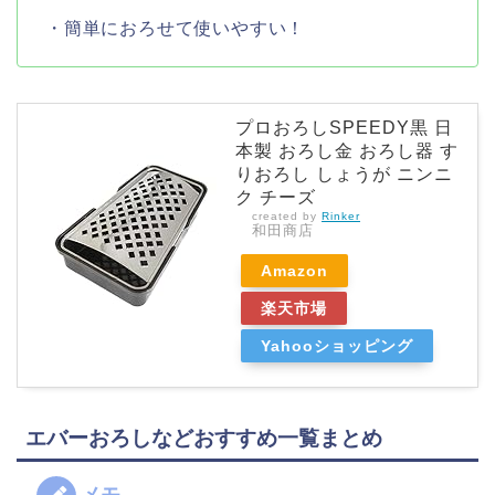
・簡単におろせて使いやすい！
プロおろしSPEEDY黒 日
本製 おろし金 おろし器 す
りおろし しょうが ニンニ
ク チーズ
created by
Rinker
和田商店
Amazon
楽天市場
Yahooショッピング
エバーおろしなどおすすめ一覧まとめ