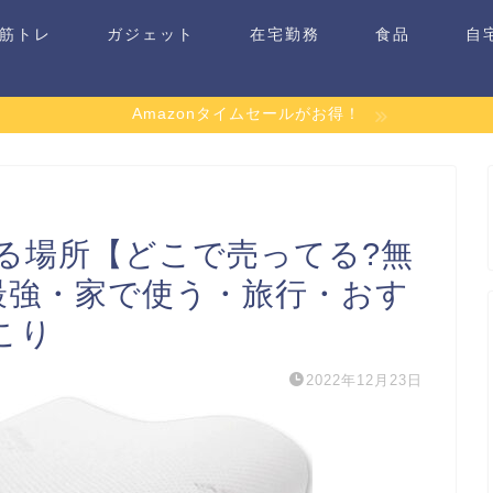
筋トレ
ガジェット
在宅勤務
食品
自
Amazonタイムセールがお得！
る場所【どこで売ってる?無
最強・家で使う・旅行・おす
こり
2022年12月23日