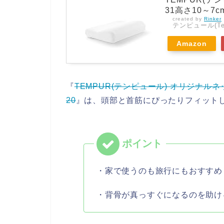
31高さ10～7cm)
created by
Rinker
テンピュール(Tem
Amazon
『
TEMPUR(テンピュール) オリジナルネック
20
』は、頭部と首筋にぴったりフィット
・家で使うのも旅行にもおすすめ
・背骨が真っすぐになるのを助け