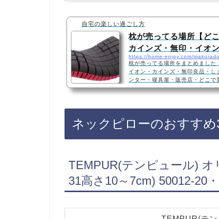
自宅の楽しい過ごし方
枕が売ってる場所【どこ
カインズ・無印・イオ
https://home-enjoy.com/makurad
枕が売ってる場所をまとめました
イオン・カインズ・無印良品・し
ンター・寝具屋・販売店・どこで買
印用品、ドンキホーテ、寝具屋、
むら、ホームセンターなどに売っ
ない店もあるので、Amazonや
すすめです！枕おすすめ3選・口コミでも
ネックピローのおすすめ
重力枕 安眠枕 快眠枕 枕 両面使
群 横向き 仰向け 優し…
TEMPUR(テンピュール) 
31高さ10～7cm) 5001
TEMPUR(テ