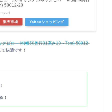
 50012-20
pur)
楽天市場
Yahooショッピング
ピロー M(幅50奥行31高さ10～7cm) 50012-
して快適です！
！
る！