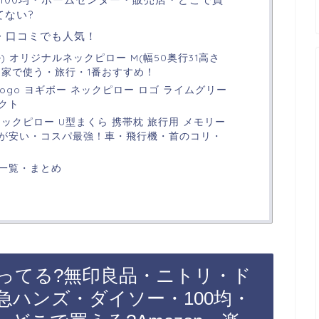
てない?
・口コミでも人気！
ル) オリジナルネックピロー M(幅50奥行31高さ
-20・家で使う・旅行・1番おすすめ！
llow Logo ヨギボー ネックピロー ロゴ ライムグリー
クト
ネックピロー U型まくら 携帯枕 旅行用 メモリー
が安い・コスパ最強！車・飛行機・首のコリ・
一覧・まとめ
ってる?無印良品・ニトリ・ド
急ハンズ・ダイソー・100均・