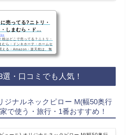
に売ってる?ニトリ・
ン・しまむら・ド…
oko
！枕はどこで売ってる？ニトリ・
まむら・ドンキホーテ・ホームセ
える・Amazon・楽天枕は、無
ニトリ、イオン、カインズ、しま
ています！店舗によっては売って
楽天でも人気の枕が手軽に買えてお
人気F1F2 The cubes 無
3選・口コミでも人気！
用性 新仕様頚椎サポート 通気性抜
オリジナルネックピロー M(幅50奥行
2-20・家で使う・旅行・1番おすすめ！
ンピュール) オリジナルネックピロー M(幅50奥行