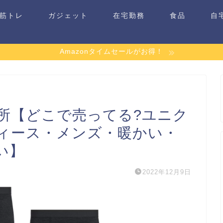
筋トレ
ガジェット
在宅勤務
食品
自
Amazonタイムセールがお得！
所【どこで売ってる?ユニク
ィース・メンズ・暖かい・
い】
2022年12月9日