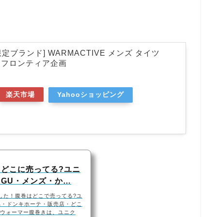
on限定ブランド] WARMACTIVE メンズ タイツ
 帝人フロンティア企画
楽天市場
Yahooショッピング
どこに売ってる?ユニ
GU・メンズ・か…
した！腹巻はどこで売ってる?ユ
品・ドンキホーテ・販売店・どこ
ディウォーマー腹巻きは、ユニク