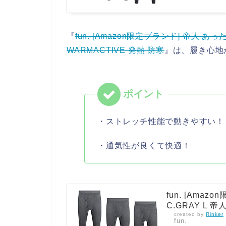
『
fun. [Amazon限定ブランド] 帝人 
WARMACTIVE 発熱 防寒
』は、履き心地
・ストレッチ性能で動きやすい！
・通気性が良くて快適！
fun. [Amaz
C.GRAY L
created by
Rinker
fun.