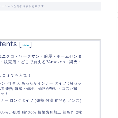
モーションを含む場合があります
！
tents
[
]
hide
ユニクロ・ワークマン・服屋・ホームセンタ
販売店・どこで買える?Amazon・楽天・
口コミでも人気！
定ブランド] 帝人 あったかインナー タイツ 3枚セッ
TIVE 発熱 防寒・値段、価格が安い・コスパ最
すめ！
ナー ロングタイツ [発熱 保温 前開き メンズ]
やわらか肌着 綿100% 抗菌防臭加工 前あき 2枚