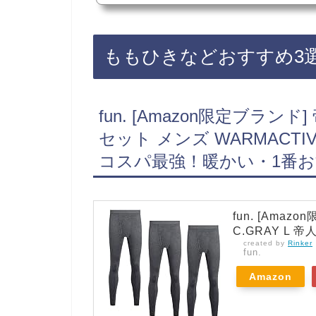
ロ、GU、しまむら、無印良品、
す！店舗によっては売ってない店も
人気の腹巻が手軽に買えておすす
コミでも人気・メンズ・レディース
ももひきなどおすすめ3
裏起毛 ストレッチ ウエストウォー
値段、価格が安い・コスパ最強！
fun. [Amazon限定ブラン
セット メンズ WARMACT
コスパ最強！暖かい・1番
fun. [Amaz
C.GRAY L
created by
Rinker
fun.
Amazon