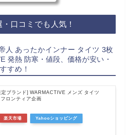
ドンキホーテなどに売っていま
あるので、Amazonや楽天でも
めです！腹巻きおすすめ3選・口
 腹巻 ホットマジック 凄く暖か
選・口コミでも人気！
マー MH0770・効果・暖かい・
1…
ド] 帝人 あったかインナー タイツ 3枚
IVE 発熱 防寒・値段、価格が安い・
おすすめ！
on限定ブランド] WARMACTIVE メンズ タイツ
 帝人フロンティア企画
楽天市場
Yahooショッピング