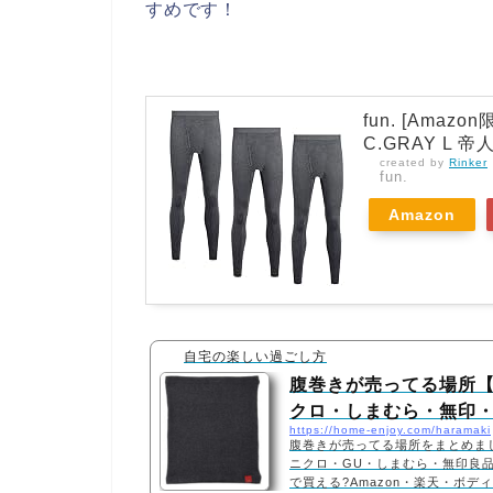
すめです！
fun. [Amaz
C.GRAY L
created by
Rinker
fun.
Amazon
自宅の楽しい過ごし方
腹巻きが売ってる場所【
クロ・しまむら・無印・
https://home-enjoy.com/haramaki
腹巻きが売ってる場所をまとめま
ニクロ・GU・しまむら・無印良
で買える?Amazon・楽天・ボ