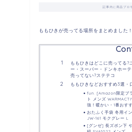
記事内に商品プロ
ももひきが売ってる場所をまとめました
Con
ももひきはどこに売ってる?
ー・スーパー・ドンキホーテ・
売ってない?ステテコ
ももひきなどおすすめ3選・
fun. [Amazon限
ト メンズ WARMAC
強！暖かい・1番おす
おたふく手袋 冬用イン
JW-161 モクグレー L
[グンゼ] 長ズボン下 
組 SV61022 メンズ