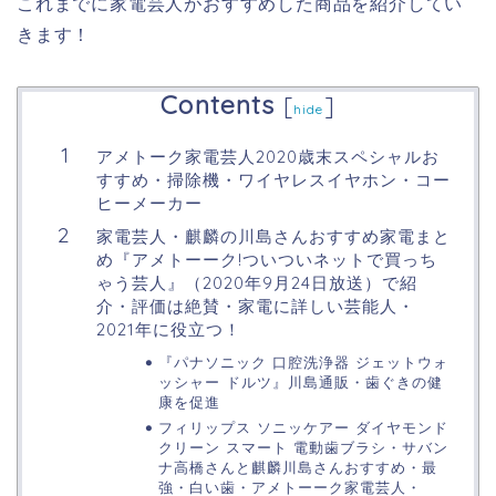
これまでに家電芸人がおすすめした商品を紹介してい
きます！
Contents
[
]
hide
アメトーク家電芸人2020歳末スペシャルお
すすめ・掃除機・ワイヤレスイヤホン・コー
ヒーメーカー
家電芸人・麒麟の川島さんおすすめ家電まと
め『アメトーーク!ついついネットで買っち
ゃう芸人』（2020年9月24日放送）で紹
介・評価は絶賛・家電に詳しい芸能人・
2021年に役立つ！
『パナソニック 口腔洗浄器 ジェットウォ
ッシャー ドルツ』川島通販・歯ぐきの健
康を促進
フィリップス ソニッケアー ダイヤモンド
クリーン スマート 電動歯ブラシ・サバン
ナ高橋さんと麒麟川島さんおすすめ・最
強・白い歯・アメトーーク家電芸人・