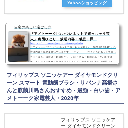
Yahooショッピング
自宅の楽しい過ごし方
『アメトーーク!ついついネットで買っちゃう芸
人』劇団ひとり・放送内容・感想・掃…
https://home-enjoy.com/netgeinin
『アメトーーク!ついついネットで買っちゃう芸人』（2020年9月24日）の
放送内容と感想を書いていきます！『アメトーーク!ついついネットで買っ
ちゃう芸人』出演者・劇団ひとり・バカリズム・麒麟川島・サバンナ高
橋・インパルス板倉・毎日ネットショッピングがやめられない劇団ひと
り・バカリズム・麒麟川島・サバンナ高橋・インパルス板倉劇団ひとりさ
んおすすめ・能力アップ商品とは・『マッスルトレーナーオリジナル メン
フィリップス ソニッケアー ダイヤモンドクリ
ズ ブラック 片足1.4kg 』劇団ひとりさんがおすすめする能力アップ商品と
ーン スマート 電動歯ブラシ・サバンナ高橋さ
は……『マッスルトレーナーオリジナル …
んと麒麟川島さんおすすめ・最強・白い歯・ア
メトーーク家電芸人・2020年
フィリップス ソニッケア
ー ダイヤモンドクリーン