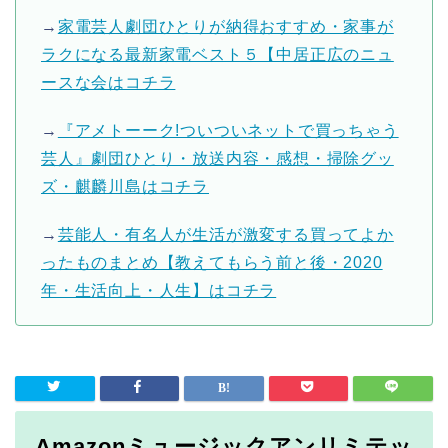
→
家電芸人劇団ひとりが納得おすすめ・家事が
ラクになる最新家電ベスト５【中居正広のニュ
ースな会はコチラ
→
『アメトーーク!ついついネットで買っちゃう
芸人』劇団ひとり・放送内容・感想・掃除グッ
ズ・麒麟川島はコチラ
→
芸能人・有名人が生活が激変する買ってよか
ったものまとめ【教えてもらう前と後・2020
年・生活向上・人生】はコチラ
Amazonミュージックアンリミテッ