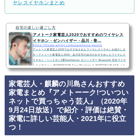
ヤレスイヤホンまとめ
自宅の楽しい過ごし方
アメトーク家電芸人2020でおすすめのワイヤレス
イヤホン・ゼンハイザー・品川・骨…
https://home-enjoy.com/earphone-geinin
アメトーク家電芸人2020でおすすめされたワイヤレスイヤホンを紹介しま
す！アメトーク家電芸人2020・品川庄司の品川がおすすめしたワイヤレス
イヤホン・ヘッドホン3選Sennheiser ゼンハイザー Bluetooth 完全ワイヤ
レスイヤフォン MOMENTUM True Wireless 2, M3IETW2 BLACK ノイ
ズキャンセリング、LDSアンテナ『Sennheiser ゼンハイザー Bluetooth
完全ワイヤレスイヤフォン』は外部音取り込み機能がついていて、買い物
家電芸人・麒麟の川島さんおすすめ
のレジの時など周りの人の喋った声を聴くこともできます！・妥協のない
完璧な音質で、一度聴いたら戻れない！・電車…
家電まとめ『アメトーーク!ついつい
ネットで買っちゃう芸人』（2020年
9月24日放送）で紹介・評価は絶賛・
家電に詳しい芸能人・2021年に役立
つ！