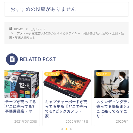
おすすめの投稿がありません
HOME
ガジェット
アメトーク家電芸人2020のおすすめドライヤー・掃除機は?かじがや・土田・品
川・年末大売り出し
RELATED POST
ガジェット
ガジェット
ガジェット
キャプチャーボードが売
スタンディングデスクが
テプラテープが売
ってる場所【どこで売っ
売ってる場所まとめ【ど
場所【どこに売っ
てる?ビックカメラ・
こに売ってる？ニト
文具・事務用品店
...
リ・...
マ...
2022年8月19日
2020年11月30日
2021年