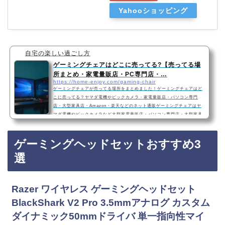
Yahooショッピング
自宅の楽しい過ごし方
ゲーミングチェアはどこに売ってる?【売ってる場
所まとめ・家電量販店・PC専門店・…
https://home-enjoy.com/gaming-chair
ゲーミングチェアが売ってる場所をまとめました！ゲーミングチェアはど
こに売ってる？ヤマダ電機やビックカメラ・家電量販店・パソコン専門
店・大型家具店・Amazon・楽天などのネット通販ゲーミングチェアはヤ
マダ電機やビックカメラなど大型家電量販店・パソコン専門店・大型家具
店に売っています！Amazonや楽天などインターネット通販サイトでも買
うことができますよ！Amazonで買えるゲーミングチェアおすすめまとめ3
ゲーミングヘッドセットおすすめ3
選・勉強・在宅勤務にも便利・安い・高級【2020年】GTRACING ゲーミ
ングチェア オフィスチェア デスクチェア ゲーム…
選
Razer ワイヤレス ゲーミングヘッドセット
BlackShark V2 Pro 3.5mmアナログ カスタム
ダイナミック50mmドライバ 単一指向性マイ