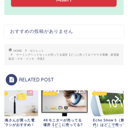
おすすめの投稿がありません
HOME
ガジェット
ゲーミングヘッドセットが売ってる場所【どこに売ってる？ヤマダ電機・家電量
販店・ゲオ・ドンキ・市販】
RELATED POST
ェット
ガジェット
ガジェット
Kモニターが売ってる
Echo Show 5（第3世
麒麟川島さんが買っ
所【どこに売ってる?
代）はどこで売ってる?
動歯ブラシがおすす