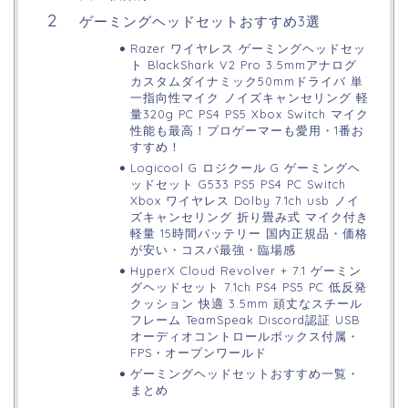
ゲーミングヘッドセットおすすめ3選
Razer ワイヤレス ゲーミングヘッドセッ
ト BlackShark V2 Pro 3.5mmアナログ
カスタムダイナミック50mmドライバ 単
一指向性マイク ノイズキャンセリング 軽
量320g PC PS4 PS5 Xbox Switch マイク
性能も最高！プロゲーマーも愛用・1番お
すすめ！
Logicool G ロジクール G ゲーミングヘ
ッドセット G533 PS5 PS4 PC Switch
Xbox ワイヤレス Dolby 7.1ch usb ノイ
ズキャンセリング 折り畳み式 マイク付き
軽量 15時間バッテリー 国内正規品・価格
が安い・コスパ最強・臨場感
HyperX Cloud Revolver + 7.1 ゲーミン
グヘッドセット 7.1ch PS4 PS5 PC 低反発
クッション 快適 3.5mm 頑丈なスチール
フレーム TeamSpeak Discord認証 USB
オーディオコントロールボックス付属・
FPS・オープンワールド
ゲーミングヘッドセットおすすめ一覧・
まとめ