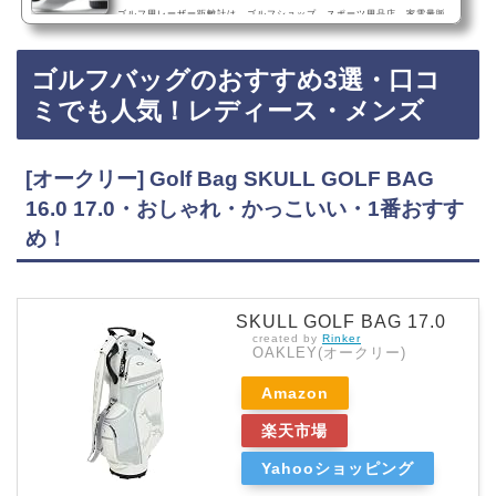
ゴルフ用レーザー距離計は、ゴルフショップ、スポーツ用品店、家電量販
店、ドンキホーテなどに売っています！店舗によっては売ってない店もあ
るので、Amazonや楽天でもゴルフ用レーザー距離計がお得に買えておす
ゴルフバッグのおすすめ3選・口コ
すめです！ゴルフ用レーザー距離計のおすすめランキングトップ3・口コミ
でも人気！1位：Nikon ゴルフ用レーザー距…
ミでも人気！レディース・メンズ
[オークリー] Golf Bag SKULL GOLF BAG
16.0 17.0・おしゃれ・かっこいい・1番おすす
め！
SKULL GOLF BAG 17.0
created by
Rinker
OAKLEY(オークリー)
Amazon
楽天市場
Yahooショッピング