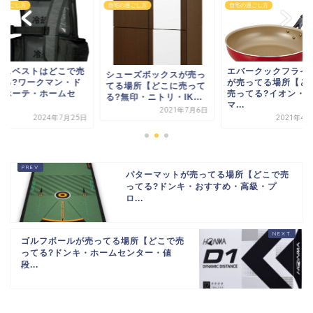
の過ごし方
自宅の過ごし方
自宅の過ごし方
イスベストはどこで売
エバークックフライ
シューズボックスが売っ
てる?ワークマン・ド
が売ってる場所【ど
てる場所【どこに売って
キホーテ・ホームセ
売ってる?イオン・
る?無印・ニトリ・IK...
.
マ...
2021年7月6日
2024年7月25日
2021年4
パターマットが売ってる場所【どこで売
ってる?ドンキ・おすすめ・高級・プ
ロ...
ゴルフボールが売ってる場所【どこで売
ってる?ドンキ・ホームセンター・値
段...