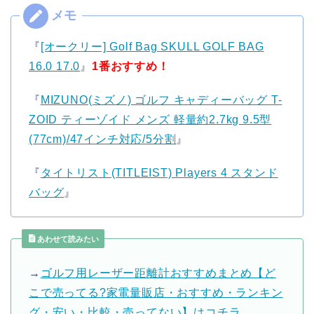
『
[オークリー] Golf Bag SKULL GOLF BAG
16.0 17.0
』
1番おすすめ！
『
MIZUNO(ミズノ) ゴルフ キャディーバッグ T-
ZOID ティーゾイド メンズ 軽量約2.7kg 9.5型
(77cm)/47インチ対応/5分割
』
『
タイトリスト(TITLEIST) Players 4 スタンド
バッグ
』
あわせて読みたい
→
ゴルフ用レーザー距離計おすすめまとめ【ど
こで売ってる?家電量販店・おすすめ・ランキン
グ・安い・比較・売ってない】はコチラ