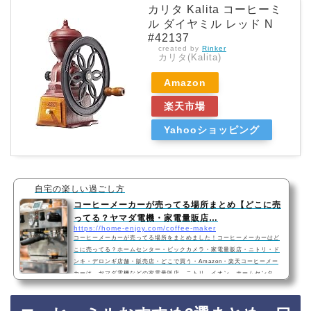
カリタ Kalita コーヒーミ
ル ダイヤミル レッド N
#42137
created by
Rinker
カリタ(Kalita)
Amazon
楽天市場
Yahooショッピング
自宅の楽しい過ごし方
コーヒーメーカーが売ってる場所まとめ【どこに売
ってる？ヤマダ電機・家電量販店…
https://home-enjoy.com/coffee-maker
コーヒーメーカーが売ってる場所をまとめました！コーヒーメーカーはど
こに売ってる？ホームセンター・ビックカメラ・家電量販店・ニトリ・ド
ンキ・デロンギ店舗・販売店・どこで買う・Amazon・楽天コーヒーメー
カーは、ヤマダ電機などの家電量販店、ニトリ、イオン、ホームセンタ
ー、ドン・キホーテ、デロンギ店舗などに売っています！Amazonや楽天
などインターネットサイトからも買うことができます！コーヒーメーカー
おすすめ3選パナソニック 全自動コーヒーメーカー ミル付き 沸騰浄水機能