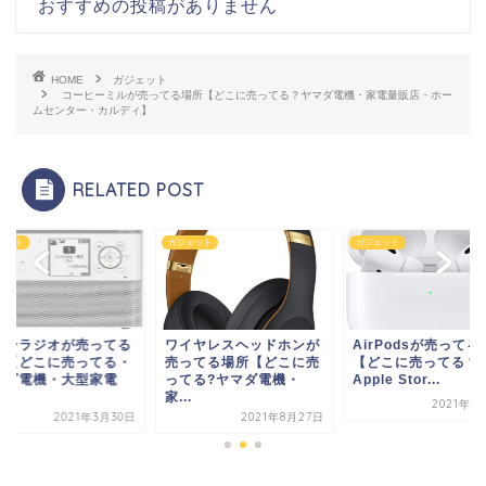
おすすめの投稿がありません
HOME
ガジェット
コーヒーミルが売ってる場所【どこに売ってる？ヤマダ電機・家電量販店・ホー
ムセンター・カルディ】
RELATED POST
ガジェット
ガジェット
ガジェット
ワイヤレスヘッドホンが
AirPodsが売ってる場所
ソニーラジオが売
売ってる場所【どこに売
【どこに売ってる？
場所【どこに売っ
ってる?ヤマダ電機・
Apple Stor...
ヤマダ電機・大型
...
量...
2021年5月11日
2021年8月27日
2021年