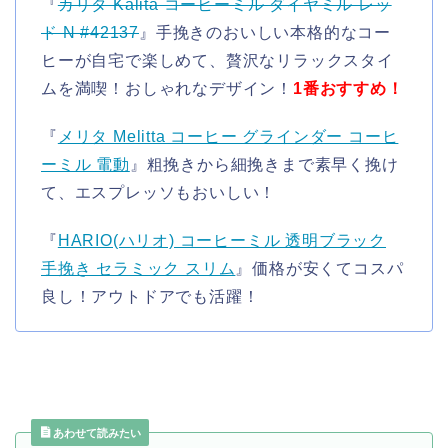
『
カリタ Kalita コーヒーミル ダイヤミル レッ
ド N #42137
』手挽きのおいしい本格的なコー
ヒーが自宅で楽しめて、贅沢なリラックスタイ
ムを満喫！おしゃれなデザイン！
1番おすすめ！
『
メリタ Melitta コーヒー グラインダー コーヒ
ーミル 電動
』粗挽きから細挽きまで素早く挽け
て、エスプレッソもおいしい！
『
HARIO(ハリオ) コーヒーミル 透明ブラック
手挽き セラミック スリム
』価格が安くてコスパ
良し！アウトドアでも活躍！
あわせて読みたい