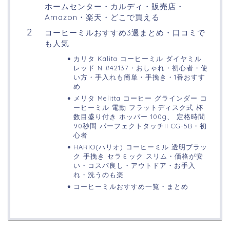
ホームセンター・カルディ・販売店・
Amazon・楽天・どこで買える
コーヒーミルおすすめ3選まとめ・口コミで
も人気
カリタ Kalita コーヒーミル ダイヤミル
レッド N #42137・おしゃれ・初心者・使
い方・手入れも簡単・手挽き・1番おすす
め
メリタ Melitta コーヒー グラインダー コ
ーヒーミル 電動 フラットディスク式 杯
数目盛り付き ホッパー 100g、 定格時間
90秒間 パーフェクトタッチII CG-5B・初
心者
HARIO(ハリオ) コーヒーミル 透明ブラッ
ク 手挽き セラミック スリム・価格が安
い・コスパ良し・アウトドア・お手入
れ・洗うのも楽
コーヒーミルおすすめ一覧・まとめ