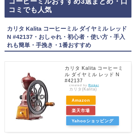
コーヒーミルおすすめ3選まとめ・口
デカフェ豆コース搭載 ブラック NC-A57-K…
コミでも人気
カリタ Kalita コーヒーミル ダイヤミル レッド
N #42137・おしゃれ・初心者・使い方・手入
れも簡単・手挽き・1番おすすめ
カリタ Kalita コーヒーミ
ル ダイヤミル レッド N
#42137
created by
Rinker
カリタ(Kalita)
Amazon
楽天市場
Yahooショッピング